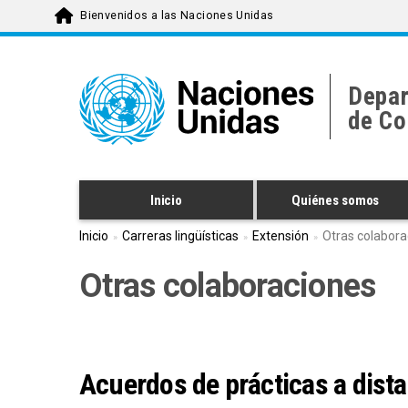
Pasar
Bienvenidos a las Naciones Unidas
al
contenido
principal
Depar
de Co
Inicio
Quiénes somos
Inicio
Carreras lingüísticas
Extensión
Otras colabora
Otras colaboraciones
Acuerdos de prácticas a dista