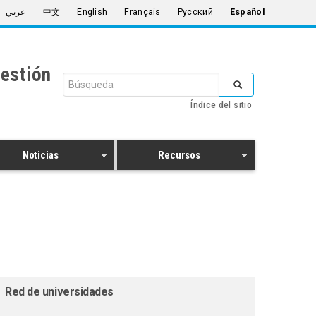
عربي
中文
English
Français
Русский
Español
estión
Formulario
de
Índice del sitio
búsqueda
Buscar
Noticias
Recursos
Red de universidades