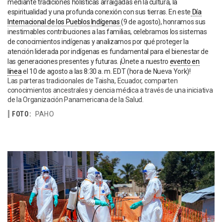
mediante tradiciones holísticas arraigadas en la cultura, la
espiritualidad y una profunda conexión con sus tierras. En este
Día
Internacional de los Pueblos Indígenas
(9 de agosto), honramos sus
inestimables contribuciones a las familias, celebramos los sistemas
de conocimientos indígenas y analizamos por qué proteger la
atención liderada por indígenas es fundamental para el bienestar de
las generaciones presentes y futuras. ¡Únete a nuestro
evento en
línea
el 10 de agosto a las 8:30 a. m. EDT (hora de Nueva York)!
Las parteras tradicionales de Taisha, Ecuador, comparten
conocimientos ancestrales y ciencia médica a través de una iniciativa
de la Organización Panamericana de la Salud.
FOTO:
PAHO