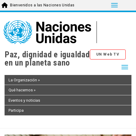
Toggle n
Bienvenidos a las Naciones Unidas
Skip
to
main
content
Paz, dignidad e igualdad
UN Web TV
en un planeta sano
Togg
La Organización
»
Qué hacemos
»
Eventos y noticias
Participa