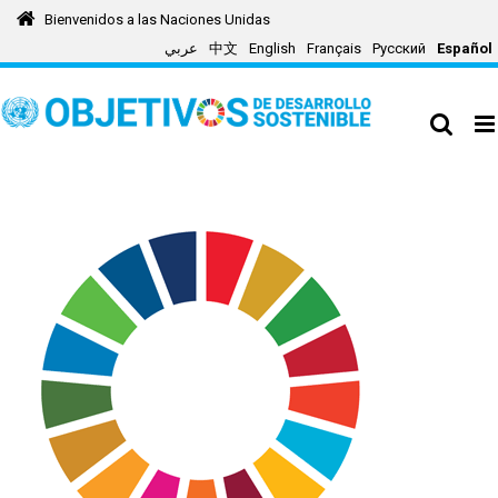
Skip
Bienvenidos a las Naciones Unidas
to
عربي
中文
English
Français
Русский
Español
content