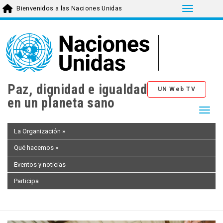
Toggle n
Bienvenidos a las Naciones Unidas
Skip
to
main
content
Paz, dignidad e igualdad
UN Web TV
en un planeta sano
Togg
La Organización
»
Qué hacemos
»
Eventos y noticias
Participa