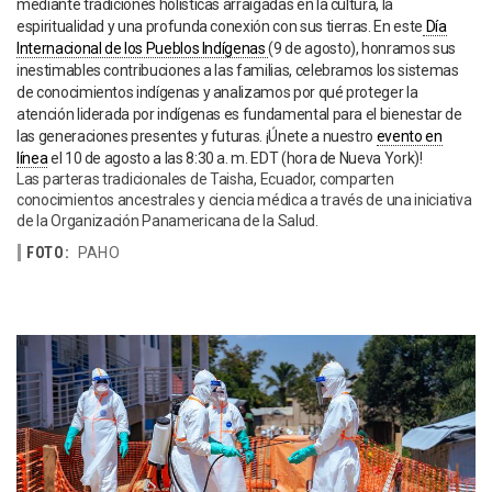
mediante tradiciones holísticas arraigadas en la cultura, la
espiritualidad y una profunda conexión con sus tierras. En este
Día
Internacional de los Pueblos Indígenas
(9 de agosto), honramos sus
inestimables contribuciones a las familias, celebramos los sistemas
de conocimientos indígenas y analizamos por qué proteger la
atención liderada por indígenas es fundamental para el bienestar de
las generaciones presentes y futuras. ¡Únete a nuestro
evento en
línea
el 10 de agosto a las 8:30 a. m. EDT (hora de Nueva York)!
Las parteras tradicionales de Taisha, Ecuador, comparten
conocimientos ancestrales y ciencia médica a través de una iniciativa
de la Organización Panamericana de la Salud.
FOTO:
PAHO