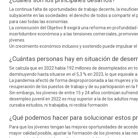
¿Cuáles son los principales desafíos?
La continua falta de oportunidades de trabajo decente, la insuficie
subyacente en las sociedades: el derecho de todos a compartir el 
para casi todas las economías.
La consecución del Objetivo 8 exigirá una reforma en profundidad d
incertidumbre económica y a las tensiones comerciales, promovien
jóvenes.
Un crecimiento económico inclusivo y sostenido puede impulsar el
¿Cuántas personas hay en situación de dese
Se calcula que en 2022 había 192 millones de desempleados en to
disminuyendo hasta situarse en el 5,3 % en 2023, lo que equivale 
La pandemia afectó de forma desproporcionada a las mujeres y l
recuperación de los puestos de trabajo y de su participación en la 
Sin embargo, los jóvenes de entre 15 y 24 años continúan sufriend
desempleo juvenil en 2022 es muy superior a la de los adultos may
cursaba estudios, ni trabajaba, ni recibía formación
¿Qué podemos hacer para solucionar estos p
Para que los jóvenes tengan las mejores oportunidades de acceder
mayor calidad posible, ajustar la formación de los jóvenes a las ne