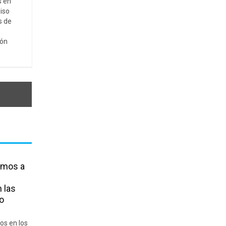
s en
iso
s de
ión
amos a
 las
o
os en los