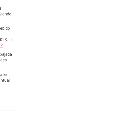
r
oviendo
debido
023, lo
 bajada
ndes
ción
entual