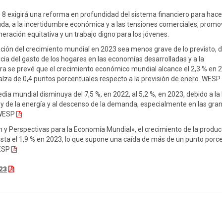
 8 exigirá una reforma en profundidad del sistema financiero para hace
uda, a la incertidumbre económica y a las tensiones comerciales, prom
ración equitativa y un trabajo digno para los jóvenes.
ación del crecimiento mundial en 2023 sea menos grave de lo previsto, 
ncia del gasto de los hogares en las economías desarrolladas y a la
ra se prevé que el crecimiento económico mundial alcance el 2,3 % en 2
alza de 0,4 puntos porcentuales respecto a la previsión de enero.
WESP
edia mundial disminuya del 7,5 %, en 2022, al 5,2 %, en 2023, debido a la
 y de la energía y al descenso de la demanda, especialmente en las gra
ESP
 y Perspectivas para la Economía Mundial», el crecimiento de la produc
sta el 1,9 % en 2023, lo que supone una caída de más de un punto porc
SP
023