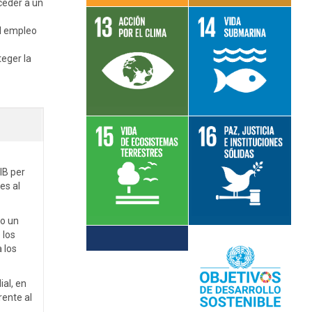
ceder a un
el empleo
Leer más sobre
Leer más sobre
eger la
el objetivo 13
el objetivo 14
Leer más sobre
Leer más sobre
IB per
es al
el objetivo 15
el objetivo 16
do un
 los
Leer más sobre
 los
el objetivo 17
Leer más sobre
ial, en
los ODS
rente al