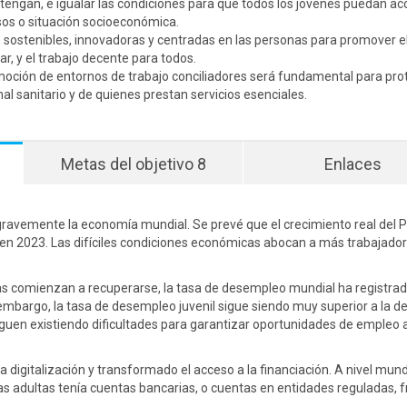
 tengan, e igualar las condiciones para que todos los jóvenes puedan ac
sos o situación socioeconómica.
 sostenibles, innovadoras y centradas en las personas para promover 
r, y el trabajo decente para todos.
moción de entornos de trabajo conciliadores será fundamental para prot
al sanitario y de quienes prestan servicios esenciales.
Metas del objetivo 8
Enlaces
gravemente la economía mundial. Se prevé que el crecimiento real del P
 en 2023. Las difíciles condiciones económicas abocan a más trabajador
s comienzan a recuperarse, la tasa de desempleo mundial ha registra
 embargo, la tasa de desempleo juvenil sigue siendo muy superior a la de
siguen existiendo dificultades para garantizar oportunidades de empleo a
 digitalización y transformado el acceso a la financiación. A nivel mund
as adultas tenía cuentas bancarias, o cuentas en entidades reguladas, f