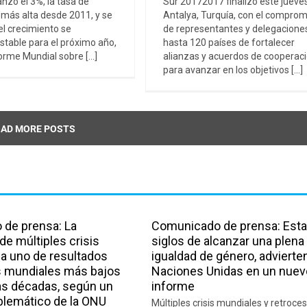
nzó el 3%, la tasa de
Sur 20172017 finalizó este jueve
 más alta desde 2011, y se
Antalya, Turquía, con el comprom
el crecimiento se
de representantes y delegacione
table para el próximo año,
hasta 120 países de fortalecer
orme Mundial sobre [...]
alianzas y acuerdos de cooperac
para avanzar en los objetivos [...]
AD MORE POSTS
de prensa: La
Comunicado de prensa: Est
de múltiples crisis
siglos de alcanzar una plena
 uno de resultados
igualdad de género, advierten
 mundiales más bajos
Naciones Unidas en un nuev
mas décadas, según un
informe
lemático de la ONU
Múltiples crisis mundiales y retroces