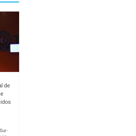
al de
ye
cidos
 Sur-