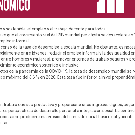
 y sostenible, el empleo y el trabajo decente para todos.
é que el crecimiento real del PIB mundial per cápita se desacelere en 
empleo informal.
scenso de la tasa de desempleo a escala mundial. No obstante, es nece
ialmente entre jóvenes, reducir el empleo informal y la desigualdad en
al entre hombres y mujeres), promover entornos de trabajo seguros y pr
recimiento económico sostenido e inclusivo.
tos de la pandemia de la COVID-19, la tasa de desempleo mundial se r
ico máximo del 6,6 % en 2020. Esta tasa fue inferior al nivel prepandém
n trabajo que sea productivo y proporcione unos ingresos dignos, segur
ores perspectivas de desarrollo personal e integración social. La continu
ajo consumo producen una erosión del contrato social básico subyacente 
reso.