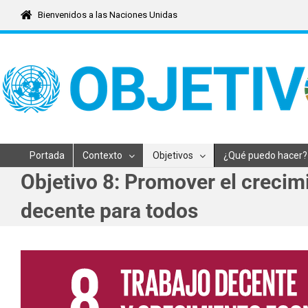
Skip
Bienvenidos a las Naciones Unidas
to
content
Portada
Contexto
Objetivos
¿Qué puedo hacer?
Objetivo 8: Promover el crecimi
decente para todos