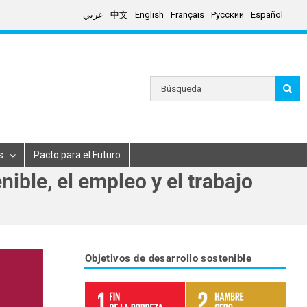
عربي
中文
English
Français
Русский
Español
Search
for:
s
Pacto para el Futuro
ible, el empleo y el trabajo
Objetivos de desarrollo sostenible