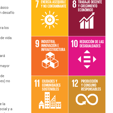
básico
n desafío
Leer más sobre
Leer más sobre
el objetivo 7
el objetivo 8
ra los
de vida.
Leer más sobre
Leer más sobre
uará
el objetivo 9
el objetivo 10
 mayor
 de
nes) no
Leer más sobre
Leer más sobre
el objetivo 11
el objetivo 12
e la
cial y a