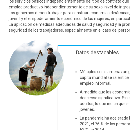
los servicios básicos independientemente del tipo de contrato que
empleo productivo independientemente de su sexo, nivel de ingre
Los gobiernos deben trabajar para construir economías dinámicas,
juvenil y el empoderamiento económico de las mujeres, en particula
La aplicación de medidas adecuadas de salud y seguridad y la pro
seguridad de los trabajadores, especialmente en el caso del person
Datos destacables
Múltiples crisis amenazan 
cápita mundial se ralentice
empleo informal.
A medida que las economía
descenso significativo. Sin
adultos, lo que indica que 
jóvenes.
La pandemia ha acelerado la
2021, el 76 % de las person
62 % en 2014.