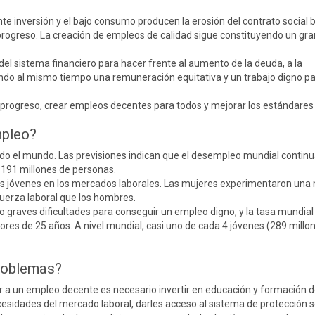
nte inversión y el bajo consumo producen la erosión del contrato social 
progreso. La creación de empleos de calidad sigue constituyendo un gra
el sistema financiero para hacer frente al aumento de la deuda, a la
do al mismo tiempo una remuneración equitativa y un trabajo digno pa
 progreso, crear empleos decentes para todos y mejorar los estándares 
mpleo?
do el mundo. Las previsiones indican que el desempleo mundial contin
a 191 millones de personas.
os jóvenes en los mercados laborales. Las mujeres experimentaron una
fuerza laboral que los hombres.
o graves dificultades para conseguir un empleo digno, y la tasa mundial
ores de 25 años. A nivel mundial, casi uno de cada 4 jóvenes (289 millo
roblemas?
 a un empleo decente es necesario invertir en educación y formación d
cesidades del mercado laboral, darles acceso al sistema de protección so