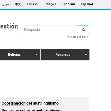
عربي
中文
English
Français
Русский
Español
estión
Formulario
de
Índice del sitio
búsqueda
Buscar
Noticias
Recursos
Coordinación del multilingüismo
Recursos sobre el multilingüismo