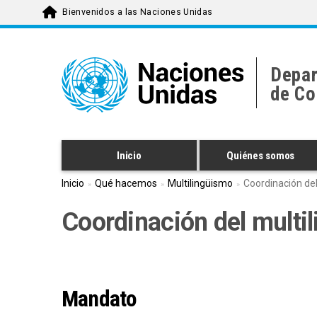
Pasar
Bienvenidos a las Naciones Unidas
al
contenido
principal
Depar
de Co
Inicio
Quiénes somos
Inicio
Qué hacemos
Multilingüismo
Coordinación del
Coordinación del multi
Mandato