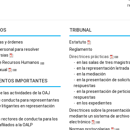
r
SOS
TRIBUNAL
as y órdenes
Estatuto
personal para resolver
Reglamento
rsias
Directrices prácticas
de Recursos Humanos
en las salas de tres magist
en la representación letrada
xual
en la mediación
en la presentación de solicit
ENTOS IMPORTANTES
respuestas
en la presentación de petici
e las actividades de la OAJ
respuestas
e conducta para representantes
en los expedientes
y litigantes en representación
Directrices sobre la presentació
mediante un sistema de archivo
s rectores de conducta para los
electrónico
afiliados a la OALP
Normas protocolarias