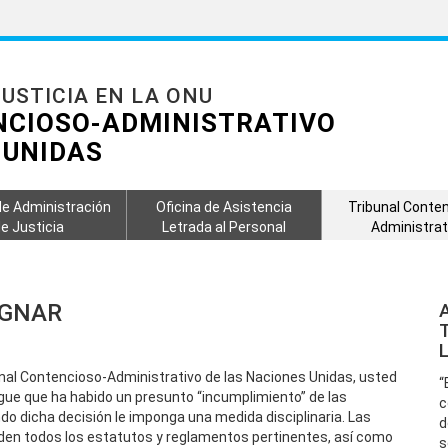
USTICIA EN LA ONU
NCIOSO-ADMINISTRATIVO
 UNIDAS
de Administración
Oficina de Asistencia
Tribunal Conte
e Justicia
Letrada al Personal
Administrat
UGNAR
unal Contencioso-Administrativo de las Naciones Unidas, usted
“
ue que ha habido un presunto “incumplimiento” de las
c
do dicha decisión le imponga una medida disciplinaria. Las
d
nden todos los estatutos y reglamentos pertinentes, así como
s