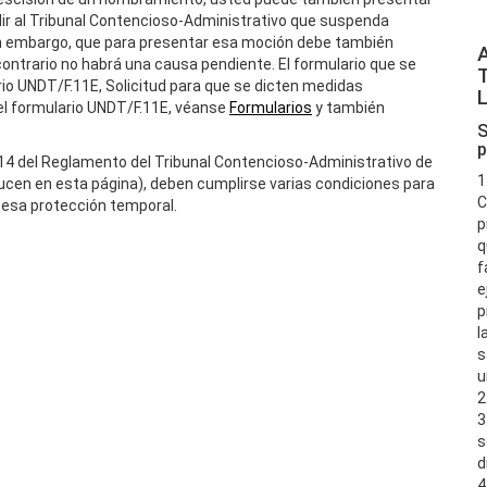
ir al Tribunal Contencioso-Administrativo que suspenda
in embargo, que para presentar esa moción debe también
ontrario no habrá una causa pendiente. El formulario que se
io UNDT/F.11E, Solicitud para que se dicten medidas
el formulario UNDT/F.11E, véanse
Formularios
y también
S
p
lo 14 del Reglamento del Tribunal Contencioso-Administrativo de
1
ucen en esta página), deben cumplirse varias condiciones para
C
 esa protección temporal.
p
q
f
e
p
l
s
u
2
3
s
d
4