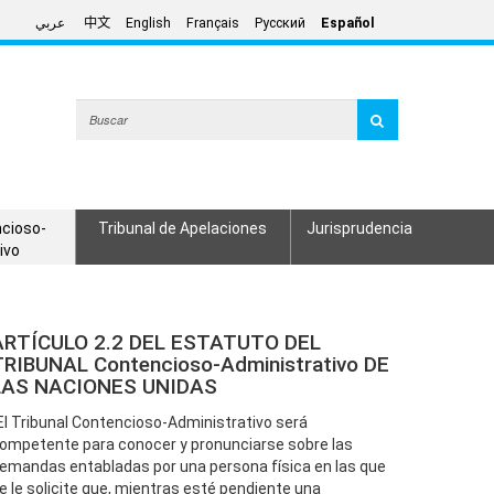
عربي
中文
English
Français
Русский
Español
ncioso-
Tribunal de Apelaciones
Jurisprudencia
ivo
ARTÍCULO 2.2 DEL ESTATUTO DEL
TRIBUNAL Contencioso-Administrativo DE
LAS NACIONES UNIDAS
El Tribunal Contencioso-Administrativo será
ompetente para conocer y pronunciarse sobre las
emandas entabladas por una persona física en las que
e le solicite que, mientras esté pendiente una