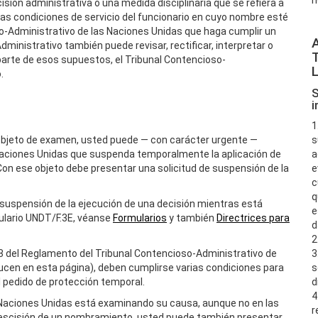
n
ón administrativa o una medida disciplinaria que se refiera a
las condiciones de servicio del funcionario en cuyo nombre esté
so-Administrativo de las Naciones Unidas que haga cumplir un
inistrativo también puede revisar, rectificar, interpretar o
parte de esos supuestos, el Tribunal Contencioso-
.
S
i
1
o objeto de examen, usted puede — con carácter urgente —
s
s Naciones Unidas que suspenda temporalmente la aplicación de
a
Con ese objeto debe presentar una solicitud de suspensión de la
e
c
q
e suspensión de la ejecución de una decisión mientras está
e
mulario UNDT/F.3E, véanse
Formularios
y también
Directrices para
d
2
o 13 del Reglamento del Tribunal Contencioso-Administrativo de
3
ucen en esta página), deben cumplirse varias condiciones para
s
l pedido de protección temporal.
d
4
 Naciones Unidas está examinando su causa, aunque no en las
r
escisión de un nombramiento, usted puede también presentar