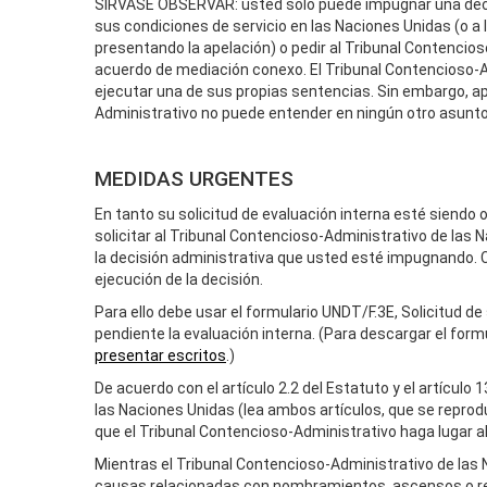
SÍRVASE OBSERVAR: usted solo puede impugnar una decisi
sus condiciones de servicio en las Naciones Unidas (o a 
presentando la apelación) o pedir al Tribunal Contencio
acuerdo de mediación conexo. El Tribunal Contencioso-Adm
ejecutar una de sus propias sentencias. Sin embargo, a
Administrativo no puede entender en ningún otro asunto
MEDIDAS URGENTES
En tanto su solicitud de evaluación interna esté siend
solicitar al Tribunal Contencioso-Administrativo de la
la decisión administrativa que usted esté impugnando. 
ejecución de la decisión.
Para ello debe usar el formulario UNDT/F.3E, Solicitud d
pendiente la evaluación interna. (Para descargar el for
presentar escritos
.)
De acuerdo con el artículo 2.2 del Estatuto y el artícul
las Naciones Unidas (lea ambos artículos, que se reprod
que el Tribunal Contencioso-Administrativo haga lugar a
Mientras el Tribunal Contencioso-Administrativo de las
causas relacionadas con nombramientos, ascensos o r