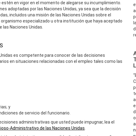
e estén en vigor en el momento de alegarse su incumplimiento.
e
ones adoptadas por las Naciones Unidas, ya sea que la decisión
a
das, incluidos una misión de las Naciones Unidas sobre el
p
n organismo especializado u otra institución que haya aceptado
l
de las Naciones Unidas.
d
r
S
 Unidas es competente para conocer de las decisiones
arios en situaciones relacionadas con el empleo tales como las
“
C
p
t
a
e
ias; y
d
diciones de servicio del funcionario.
o
ecisiones administrativas que usted puede impugnar, lea el
a
cioso-Administrativo de las Naciones Unidas
.
n