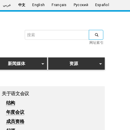
عربي
中文
English
Français
Русский
Español
搜
索
网址索引
表
搜索
单
新闻媒体
资源
关于语文会议
结构
年度会议
成员资格