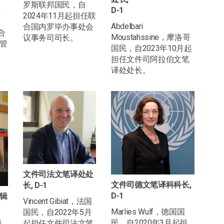
罗斯联邦国民，自
D-1
美
2024年11月起担任联
Abdelbari
合国内罗毕办事处会
合
Moustahssine，摩洛哥
议事务司司长。
管
国民，自2023年10月起
担任文件司阿拉伯文笔
译处处长。
文件司法文笔译处处
文件司德文笔译科科长,
长, D-1
D-1
辑
Vincent Gibiat，法国
Marlies Wulf，德国国
国民，自2022年5月
民，自2020年3月起担
颠
起担任文件司法文笔