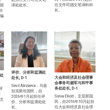
任文件司德文笔译科科
国
译处处长。
长。
担
编
评价、分析和监测处
处
大会和经济及社会理事
处长, D-1
会事务司裁军与和平事
Sevil Alirzaeva，乌兹
务处处长, D-1
班牙
别克斯坦国民，自
月
Sonia Elliott，圭亚那国
2026年1月起担任评
文
民，自2016年10月起担
价、分析和监测处处
任大会和经济及社会理
长。