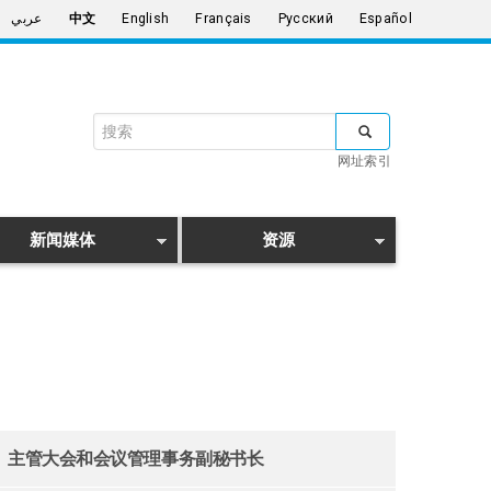
عربي
中文
English
Français
Русский
Español
搜
索
网址索引
表
搜索
单
新闻媒体
资源
主管大会和会议管理事务副秘书长