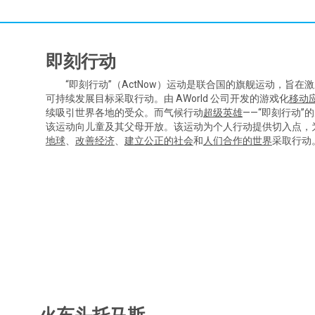
即刻行动
“即刻行动”（ActNow）运动是联合国的旗舰运动，旨在
可持续发展目标采取行动。由 AWorld 公司开发的游戏化
移动
续吸引世界各地的受众。而气候行动
超级英雄
——“即刻行动”
该运动向儿童及其父母开放。该运动为个人行动提供切入点，
地球
、
改善经济
、
建立公正的社会
和
人们合作的世界
采取行动