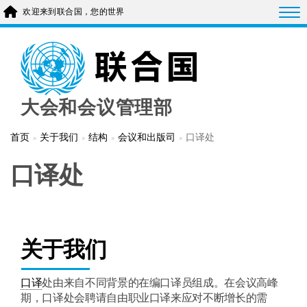
跳
Togg
欢迎来到联合国，您的世界
转
到
主
要
内
容
大会和会议管理部
首页
关于我们
结构
会议和出版司
口译处
口译处
关于我们
口译
处由来自不同背景的在编口译员组成。在会议高峰
期，口译处会聘请自由职业口译来应对不断增长的需