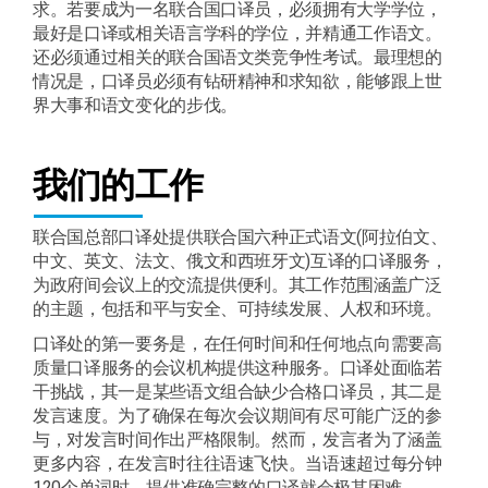
求。若要成为一名联合国口译员，必须拥有大学学位，
最好是口译或相关语言学科的学位，并精通工作语文。
还必须通过相关的联合国语文类竞争性考试。最理想的
情况是，口译员必须有钻研精神和求知欲，能够跟上世
界大事和语文变化的步伐。
我们的工作
联合国总部口译处提供联合国六种正式语文(阿拉伯文、
中文、英文、法文、俄文和西班牙文)互译的口译服务，
为政府间会议上的交流提供便利。其工作范围涵盖广泛
的主题，包括和平与安全、可持续发展、人权和环境。
口译处的第一要务是，在任何时间和任何地点向需要高
质量口译服务的会议机构提供这种服务。口译处面临若
干挑战，其一是某些语文组合缺少合格口译员，其二是
发言速度。为了确保在每次会议期间有尽可能广泛的参
与，对发言时间作出严格限制。然而，发言者为了涵盖
更多内容，在发言时往往语速飞快。当语速超过每分钟
120个单词时，提供准确完整的口译就会极其困难。