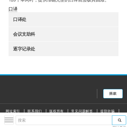
口译
口译处
会议支助科
逐字记录处
捐款
网址索引
联系我们
版权所有
常见问题解答
提防诈骗
搜
隐私通告
使用条款
Toggle navigation