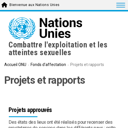
Skip
Togg
Bienvenue aux Nations Unies
to
main
content
Combattre l'exploitation et les
atteintes sexuelles
Accueil ONU
Fonds d’affectation
Projets et rapports
Projets et rapports
Projets approuvés
Des états des lieux ont été réalisés pour recenser des
prestataires de services dans les différents pays ; cette