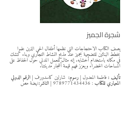
شجرة الجميز
يصف الكتاب الاحتجاجات التي نظمها أطفال الحي الذين علموا
بخطط البنائين للتضحية بجميز عند مذبح النشاط التجاري وبناء كشك
في مكانه باستخدام أخشابه. إنه مثال للعمل المدني حول الحفاظ على
المساحات الخضراء ويعزز فهم قيمة أشجار مدينتنا.
تأليف :
فاطمة المعدول
|
رسوم:
شارلين كاسدورف
|
الرقم الدولي
المعياري للكتاب
: 9789771434436
|
الناشر:
نهضة مص