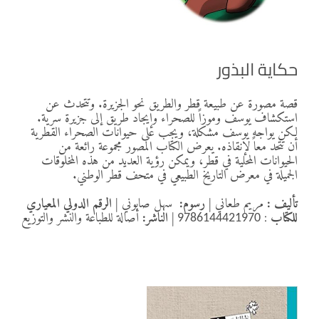
حكاية البذور
قصة مصورة عن طبيعة قطر والطريق نحو الجزيرة. وتتحدث عن
استكشاف يوسف وموزاً للصحراء وإيجاد طريق إلى جزيرة سرية.
لكن يواجه يوسف مشكلة، ويجب على حيوانات الصحراء القطرية
أن تتحد معاً لإنقاذه. يعرض الكتاب المصور مجموعة رائعة من
الحيوانات المحلية في قطر، ويمكن رؤية العديد من هذه المخلوقات
الجميلة في معرض التاريخ الطبيعي في متحف قطر الوطني.
تأليف :
مريم طعاني
|
رسوم:
سهل صابوني
|
الرقم الدولي المعياري
للكتاب
:
|
الناشر:
أصالة للطباعة والنشر والتوزيع
9786144421970