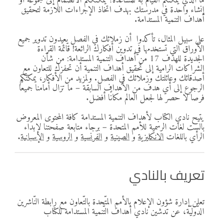
ما الذي يمكنكم القيام به للمساعدة؟ يمكنككم الانضمام إلى مجموعة أو
إنشاء واحدة في مدرستك بهدف اتخاذ الإجراءات اللازمة لتحقيق
أهداف التنمية المستدامة.
على سبيل المثال، تأكدوا أن زملائك في الفصل يعيدون تدوير جميع
الأوراق التي تستخدمها في تدوين أفكارك الرائعة! قائمة القراءة
الجديدة للهدف 17 من أهداف التنمية المستدامة: من شأن
الشراكات الرامية إلى تحقيق أهداف التنمية أن تحفزك للتعاون مع
أصدقائك وعائلتك وزملائك في الفصل. ولمزيد من الأفكار، يمكنكم
الرجوع إلى أي هدف من الأهداف السابقة – ما تزال أمامنا جميعًا
فرصا لا حصر لها لجعل العالم مكانًا أفضل.
يتيح نادي الكتاب لأهداف التنمية المستدامة كافة المحتوى المعروض
بالست لغات الرسمية للأمم المتحدة – برجاء متابعة صفحتنا لإبداء
الرأي باللغات
الانكليزية
و
الصينية
و
الفرنسية
و
الروسية
و
الإسبانية
.
تعريف بالنادي
تعلن إدارة شؤون الإعلام بالأمم المتّحدة بالتّعاون مع رابطة النّاشرين
الدّوليّة، عن تدشين نادي أهداف التّنمية المستدامة للكتاب