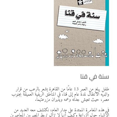
سنة في قنا
طفل يبلغ من العمر 13 عامًا من القاهرة يشعر بالرعب من قرار
والديه الانتقال لمدة عام إلى قنا، في المناطق الريفية العميقة بجنوب
مصر، حيث تعيش جدته وعمه ويديران مزرعتهما.
في هذه المغامرة الممتدة على مدار العام، نكتشف معه العديد من
الأشياء حول الزراعة وكيف أنها لا تزال تربط المصريين المعاصرين