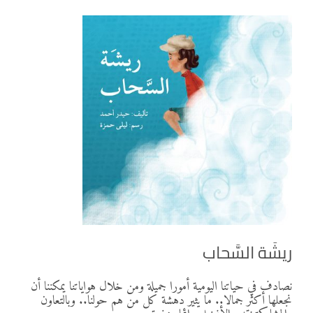
ريشَة السَّحاب
نصادف في حياتنا اليومية أمورا جميلة ومن خلال هواياتنا يمكننا أن
نجعلها أكثر جمالا.. ما يثير دهشة كل من هم حولنا.. وبالتعاون