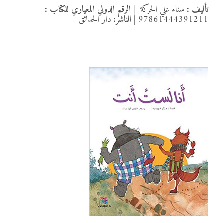
تأليف :
سناء علي الحركة
|
الرقم الدولي المعياري للكتاب :
97861444391211
|
الناشر:
دار الحدائق