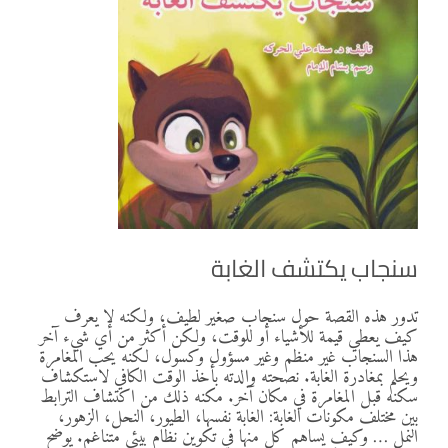
سنجاب يكتشف الغابة
تدور هذه القصة حول سنجاب صغير لطيف، ولكنه لا يعرف
كيف يعطي قيمة للأشياء أو للوقت، ولكن أكثر من أي شيء آخر
هذا السنجاب غير منظم وغير مسؤول وكسول، لكنه يحب المغامرة
ويحلم بمغادرة الغابة. نصحته والدته بأخذ الوقت الكافي لاستكشاف
سكنه قبل المغامرة في مكان آخر. مكنه ذلك من اكتشاف الترابط
بين مختلف مكونات الغابة: الغابة نفسها، الطيور، النحل، الزهور،
النمل … وكيف يساهم كل منها في تكوين نظام بيئي متناغم. يوضح