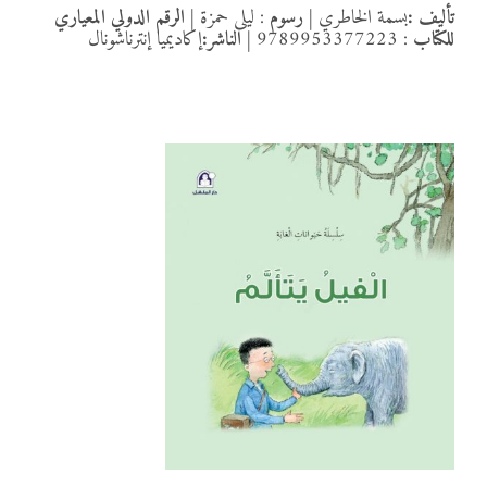
تأليف :
بسمة الخاطري
|
رسوم
: ليلى حمزة
| الرقم الدولي المعياري
للكتاب
: 9789953377223
| الناشر:
إكاديميا إنترناشونال