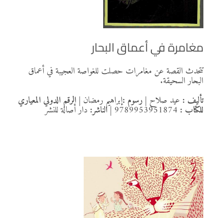
مغامرة في أعماق البحار
تتحدث القصة عن مغامرات حصلت للغواصة العجيبة في أعماق
البحار السحيقة.
تأليف :
عيد صلاح
|
رسوم
:
إبراهيم رمضان
|
الرقم الدولي المعياري
للكتاب :
9789953951874
|
الناشر:
دار أصالة للنشر