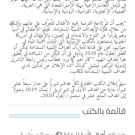
في شامل اللّغات الرّسميّة بهيئة الأمم المتّحدة الّتي هي: العربيّة،
الصّينيّة، الإنجليزيّة، الفرنسيّة، الرّوسيّة والإسبانيّة.
“يجب أن تتمّ إتاحة الفرصة لجميع الأطفال للتّعرّف على عالمهم وتشكيله
من خلال فكرة الأهداف التّنمية المستدامة. تخيّلوا الأطفال في آسيا
وهم يقرأوا عن التّنوّع والاندماج في الصّين، والأطفال في أمريكا
الجنوبيّة يستمتعون بالكتب الإسبانيّة الّتي تتناول أهمّيّة المياه في
حياتهم. نحن على قناعة تامّة بأنّ أهداف التّنمية المستدامة يمكن أن
تتحقّق بحلول عام 2030 ونأمل في أن نتمكّن من المساهمة في تحقيق
هذا الهدف المهمّ. “كان أهمّ كما ورد بخطّاب رئيس رابطة النّاشرين
الدّوليّة الدّكتور ميشيل كولمان أثناء الإعلان عن تدشين نادي
أهداف التّنمية المستدامة للكتاب.
سيتمّ إعلان الكتب المختارة لكلّ هدف شهريًّا على مدار سبعةً عشر
شهرًا، بدايةً من الهدف الأوّل في شهر أبريل / نيسان 2019 وصولًا
إلى الهدف السّابع عشر في سبتمبر / أيلول 2020.
قائمة بالكتب
يعتمد
نادي أهداف التّنمية المستدامة للكتاب
— الذي دُشن في