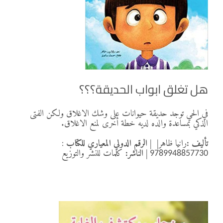
هل تغلق ابواب الحديقة؟؟؟
في الحي توجد حديقة حيوانات على وشك الاغلاق ولكن الفتى
الذكي بمساعدة والده لديه خطة أخرى لمنع الاغلاق.
تأليف :
رانيا ظاهر
|
|
الرقم الدولي المعياري للكتاب
:
|
الناشر:
كلمات للنشر والتوزيع
9789948857730