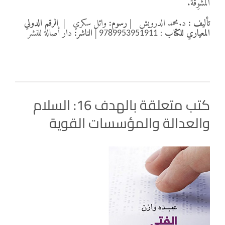
المُشَوِّقَة.
تأليف :
د.محمد الدرويش
|
رسوم:
وائل سكري
|
الرقم الدولي
المعياري للكتاب
:
|
الناشر:
دار أصالة للنشر
9789953951911
كتب متعلقة بالهدف 16: السلام
والعدالة والمؤسسات القوية