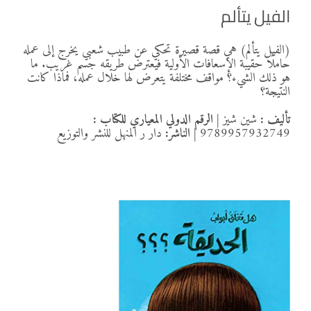
الفيل يتألم
(الفيل يتألم) هي قصة قصيرة تحكي عن طبيب شعبي يخرج إلى عمله
حاملًا حقيبة الإسعافات الأولية فيعترض طريقه جسم غريب. ما
هو ذلك الشيء؟ مواقف مختلفة يتعرض لها خلال عمله، فماذا كانت
النتيجة؟
تأليف :
شين شيز
|
الرقم الدولي المعياري للكتاب :
9789957932749
|
الناشر:
دار ر المنهل للنشر والتوزيع