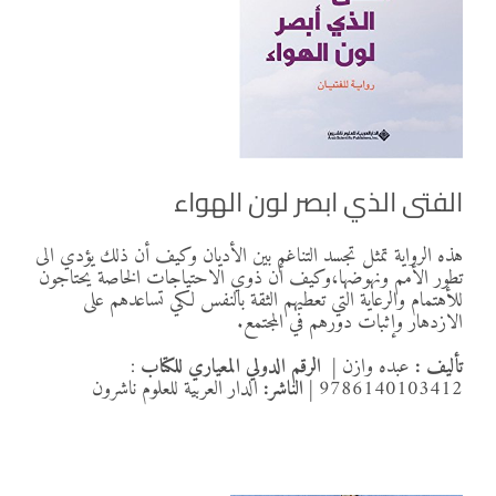
الفتى الذي ابصر لون الهواء
هذه الرواية تمثل تجسد التناغم بين الأديان وكيف أن ذلك يؤدي الى
تطور الأمم ونهوضها،وكيف أن ذوي الاحتياجات الخاصة يحتاجون
للأهتمام والرعاية التي تعطيهم الثقة بالنفس لكي تساعدهم على
الازدهار وإثبات دورهم في المجتمع.
تأليف :
عبده وازن
|
الرقم الدولي المعياري للكتاب
:
9786140103412
| الناشر:
الدار العربية للعلوم ناشرون