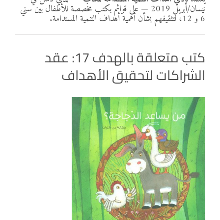
نيسان/أبريل 2019 — على قوائم بكتب مخصصة للأطفال بين سني
6 و 12، لتثقيفهم بشأن أهمية أهداف التنمية المستدامة.
كتب متعلقة بالهدف 17: عقد
الشراكات لتحقيق الأهداف