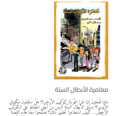
مغامرة الأبطال الستة
ماذا تَفْعَلونَ إذا غَزا الغُرَباءُ كَوْكَبَ الأرْض؟! هَلْ سَتَقِفونَ مَكْتوفي
الأيْدي؟! يُسابِقُ الأبْطالُ السِّتَّةُ الزَّمَنَ مِنْ أجْلِ الحِفاظِ على الكَوْكَبِ
الأخْضَر… كَيْفَ اسْتَطاعوا تَحقيقَ ذَلِك؟ تَصَفَّحوا مَعنا هَذِهِ القِصَّةَ