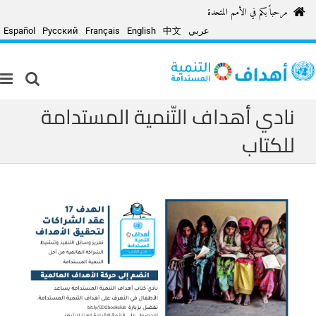
Ski
مرحباً بكم في الأمم المتحدة
t
conten
عربي
中文
English
Français
Русский
Español
نادي أهداف التّنمية المستدامة
للكتاب