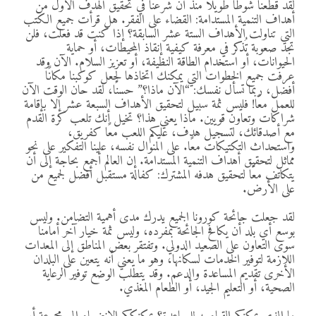
لقد قطعنا شوطا طويلا منذ أن شرعنا في تحقيق الهدف الأول من
أهداف التنمية المستدامة: القضاء على الفقر. هل قرأت جميع الكتب
التي تناولت الأهداف الستة عشر السابقة؟ إذا كنت قد فعلت، فلن
تجد صعوبة تُذكر في معرفة كيفية إنقاذ المحيطات، أو حماية
الحيوانات، أو استخدام الطاقة النظيفة، أو تعزيز السلام. الآن وقد
عرفت جميع الخطوات التي يمكنك اتخاذها لجعل كوكبنا مكانًا
أفضل، ربما تسأل نفسك: “الآن ماذا؟” حسنًا، لقد حان الوقت الآن
للعمل معًا! فليس ثمة سبيل لتحقيق الأهداف السبعة عشر إلا بإقامة
شراكات وتعاون قويين. ماذا يعني هذا؟ تخيل أنك تلعب كرة القدم
مع أصدقائك، لتسجيل هدف، عليكم اللعب معًا كفريق،
واستحداث التكتيكات معًا. على المنوال نفسه، علينا التفكير على نحو
مماثل لتحقيق أهداف التنمية المستدامة. إن العالم أجمع بحاجة إلى أن
يتكاتف معًا لتحقيق هدفه المشترك: كفالة مستقبل أفضل لجميع من
على الأرض.
لقد جعلت جائحة كورونا الجميع يدرك مدى أهمية التضامن. وليس
بوسع أي بلد أن يكافح الجائحة بمفرده، وليس ثمة خيار آخر أمامنا
سوى التعاون على الصعيد الدولي. وتفتقر بعض المناطق إلى المعدات
اللازمة لتوفير الخدمات لسكانها، وهو ما يعني أنه يتعين على البلدان
الأخرى تقديم المساعدة والدعم. وقد يتطلب الوضع توفير الرعاية
الصحية، أو التعليم الجيد، أو الطعام المغذي.