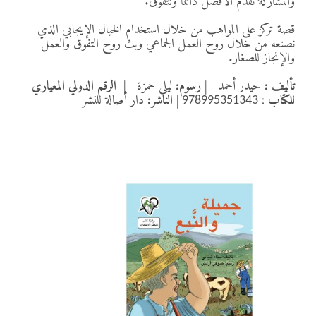
والمشاركة نقدم الأفضل دائما ونتفوق.
قصة تركز على المواهب من خلال استخدام الخيال الإيجابي الذي
نصنعه من خلال روح العمل الجماعي وبث روح التفوق والعمل
والإنجاز للصغار.
تأليف :
حيدر أحمد
|
رسوم:
ليلى حمزة
|
الرقم الدولي المعياري
للكتاب
:
|
الناشر:
دار أصالة للنشر
978995351343