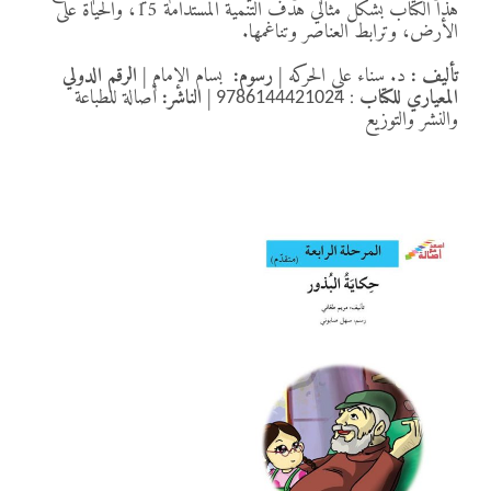
هذا الكتاب بشكل مثالي هدف التنمية المستدامة 15، والحياة على
الأرض، وترابط العناصر وتناغمها.
تأليف :
د. سناء علي الحركه
|
رسوم:
بسام الإمام
|
الرقم الدولي
المعياري للكتاب
:
|
الناشر:
أصالة للطباعة
9786144421024
والنشر والتوزيع