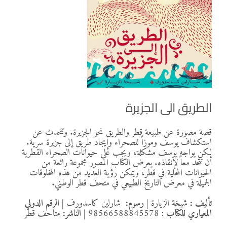
الطريق الى الجزيرة
قصة مصورة عن طبيعة قطر والطريق نحو الجزيرة. وتتحدث عن
استكشاف يوسف وموزاً للصحراء وإيجاد طريق إلى جزيرة سرية.
لكن يواجه يوسف مشكلة، ويجب على حيوانات الصحراء القطرية
أن تتحد معاً لإنقاذه. يعرض الكتاب المصور مجموعة رائعة من
الحيوانات المحلية في قطر، ويمكن رؤية العديد من هذه المخلوقات
الجميلة في معرض التاريخ الطبيعي في متحف قطر الوطني.
تأليف :
شيخة الزيارة
|
رسوم:
شارلين كاسدورف
|
الرقم الدولي
المعياري للكتاب
: 98566588845578
|
الناشر:
متاحف قطر