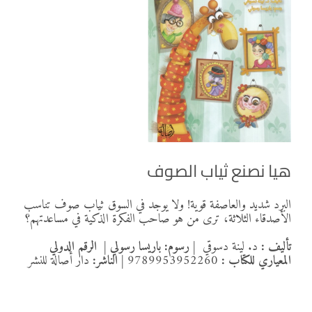
هيا نصنع ثياب الصوف
البرد شديد والعاصفة قوية! ولا يوجد في السوق ثياب صوف تناسب
الأصدقاء الثلاثة، ترى من هو صاحب الفكرة الذكية في مساعدتهم؟
تأليف :
د. لينة دسوقي
| رسوم: باريسا رسولي |
الرقم الدولي
المعياري للكتاب :
9789953952260
|
الناشر:
دار أصالة للنشر