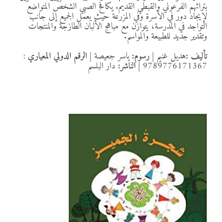
بتراثهم الفرعوني والقبطي القديم. يكافح الصبي الشخص المتواضع
لإيجاد دور في الأسرة وفي المزرعة حيث يعمل الجميع إلى جانب
التواجد في المدرسة، يتوازن مع مباهج الألبان الطازجة والمنتجات
وتقدير جديد للطبيعة والمواسم.
تأليف :
هديل غنيم
|
رسوم:
ياسر جعيصة
|
الرقم الدولي المعياري
:
9789776171367
|
الناشر:
دار البلسم