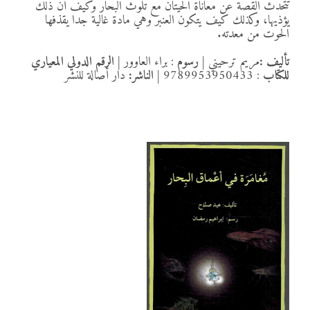
تتحدث القصة عن معاناة الحيتان مع تلوث البحار وكيف أن ذلك
يؤذيها، وكذلك كيف يتكون العنبر وهي مادة غالية جدا يقذفها
الحوت من معدته.
تأليف :
مريم ترحيني
|
رسوم
: براء العاوور
| الرقم الدولي المعياري
للكتاب
: 9789953950433
| الناشر:
دار أصالة للنشر