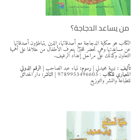
من يساعد الدجاجة؟
الكتاب هو حكاية الدجاجة مع أصدقائها، الذين يتباطؤون أصدقائها
عن مساعدتها وهي تحضر للخبز: يتعرف الأطفال من خلالها على أهمية
التعاون وكذلك على مراحل إعداد الرغيف.
تأليف :
نبيهة محيدلي
|
رسوم:
لمياء عبد الصاحب
|
الرقم الدولي
المعياري للكتاب
: 9789953496603
| الناشر:
دار الحدائق
للطباعة والنشر والتوزيع