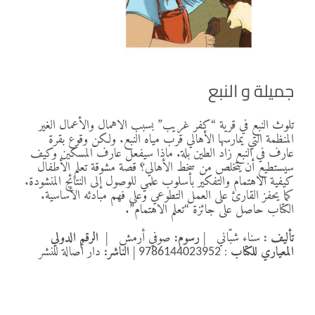
جميلة و النبع
تلوث النبع في قرية “كفر غريب” بسبب الاهمال والأعمال الغير
المنظمة التي يمارسها الأهالي قرب مياه النبع. ولكن وقوع بقرة
عارف في النبع زاد الطين بلة. ماذا سيفعل عارف المسكين وكيف
سيستطيع أن يتخلص من سخط الأهالي؟ قصة مشوقة تعلم الأطفال
كيفية الاهتمام والتفكير بأسلوب علمي للوصول إلى النتائج المنشودة.
كما يحفز القارئ على العمل التطوعي وعلى فهم مبادئه الأساسية.
الكتاب حاصل على جائزة “تعلم الاهتمام”.
تأليف :
سناء شبّاني
|
رسوم:
صوفي أرمش
|
الرقم الدولي
المعياري للكتاب
:
|
الناشر:
دار أصالة للنشر
9786144023952