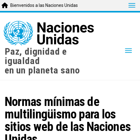
Tog
Bienvenidos a las Naciones Unidas
Skip
to
main
content
Paz, dignidad e
Togg
igualdad
en un planeta sano
Normas mínimas de
multilingüismo para los
sitios web de las Naciones
Unidas