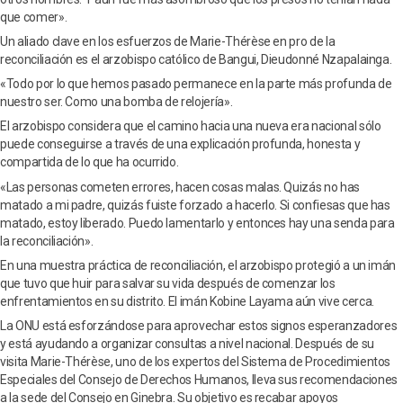
que comer».
Un aliado clave en los esfuerzos de Marie-Thérèse en pro de la
reconciliación es el arzobispo católico de Bangui, Dieudonné Nzapalainga.
«Todo por lo que hemos pasado permanece en la parte más profunda de
nuestro ser. Como una bomba de relojería».
El arzobispo considera que el camino hacia una nueva era nacional sólo
puede conseguirse a través de una explicación profunda, honesta y
compartida de lo que ha ocurrido.
«Las personas cometen errores, hacen cosas malas. Quizás no has
matado a mi padre, quizás fuiste forzado a hacerlo. Si confiesas que has
matado, estoy liberado. Puedo lamentarlo y entonces hay una senda para
la reconciliación».
En una muestra práctica de reconciliación, el arzobispo protegió a un imán
que tuvo que huir para salvar su vida después de comenzar los
enfrentamientos en su distrito. El imán Kobine Layama aún vive cerca.
La ONU está esforzándose para aprovechar estos signos esperanzadores
y está ayudando a organizar consultas a nivel nacional. Después de su
visita Marie-Thérèse, uno de los expertos del Sistema de Procedimientos
Especiales del Consejo de Derechos Humanos, lleva sus recomendaciones
a la sede del Consejo en Ginebra. Su objetivo es recabar apoyos