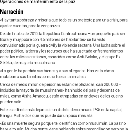
Operaciones de mantenimiento de la paz
Narración
«Hay tanta pobreza y miseria que todo es un pretexto para una crisis, para
ajustar cuentas, para la venganza».
Desde finales de 2012 la República Centroafricana –un pequeño país sin
litoral y muy pobre con 4,5 millones de habitantes- se ha visto
convulsionado por la guerra civil y la violencia sectaria. Una lucha sobre el
poder político, la tierra y los recursos que ha suscitado enfrentamientos
entre las milicias cristianas, conocidas como Anti-Balaka, y el grupo Ex
Séléka, de mayoría musulmana.
«La gente ha perdido sus bienes y a sus allegados. Han visto cómo
mataban a sus familias como si fueran animales».
Cerca de medio millón de personas están desplazadas, casi 200 000 –
incluidos la mayoría de musulmanes- han huido del país y decenas de
miles, como Aisha Amadou, están atrapadas en enclaves de los que no
pueden salir.
Este es el límite más lejano de un distrito denominado PK5 en la capital,
Bangui. Aisha dice que no puede dar un paso más allá.
«Es una muerte segura porque te identifican como musulmán. La paz no
ha vuelto aún. Mucha gente viene hablando sobre reconciliación pero no la