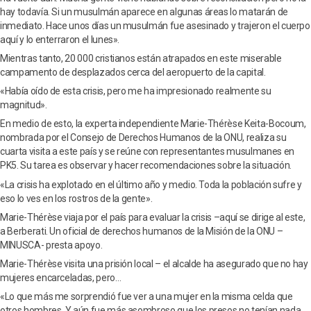
hay todavía. Si un musulmán aparece en algunas áreas lo matarán de
inmediato. Hace unos días un musulmán fue asesinado y trajeron el cuerpo
aquí y lo enterraron el lunes».
Mientras tanto, 20 000 cristianos están atrapados en este miserable
campamento de desplazados cerca del aeropuerto de la capital.
«Había oído de esta crisis, pero me ha impresionado realmente su
magnitud».
En medio de esto, la experta independiente Marie-Thérèse Keita-Bocoum,
nombrada por el Consejo de Derechos Humanos de la ONU, realiza su
cuarta visita a este país y se reúne con representantes musulmanes en
PK5. Su tarea es observar y hacer recomendaciones sobre la situación.
«La crisis ha explotado en el último año y medio. Toda la población sufre y
eso lo ves en los rostros de la gente».
Marie-Thérèse viaja por el país para evaluar la crisis –aquí se dirige al este,
a Berberati. Un oficial de derechos humanos de la Misión de la ONU –
MINUSCA- presta apoyo.
Marie-Thérèse visita una prisión local – el alcalde ha asegurado que no hay
mujeres encarceladas, pero…
«Lo que más me sorprendió fue ver a una mujer en la misma celda que
otros hombres. Y aún fue más asombroso que los presos no tenían nada