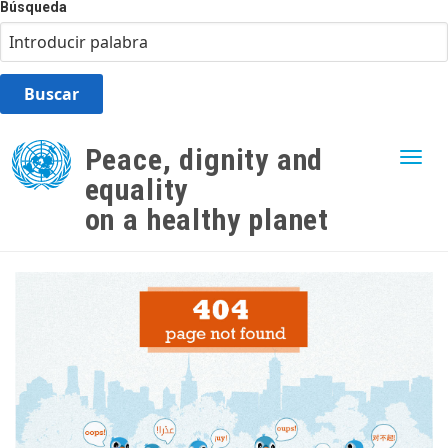
Búsqueda
Skip
to
Peace, dignity and
Togg
main
equality
content
on a healthy planet