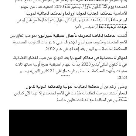
وتم تأسيس
آلية المحكمة الجنائية الدولية
من قبل مجلس الأمن التابع للأمم
المتحدة يوم 22 كانون الأول/ديسمبر عام 2010، لتنفيذ عدد من المهام
الأساسية
للمحكمة الجنائية الدولية لرواندا
والمحكمة الجنائية الدولية
ليوغوسلافيا السابقة
بعد الانتهاء ولاية كل منها
.
ويتم إنشاؤها من قبل (وهي
هيئات فرعية تابعة
لـ) مجلس الأمن.
أُنشئت
المحكمة الخاصة لتصريف الأعمال المتبقية لسيراليون
بموجب اتفاق بين
الأمم المتحدة وحكومة سيراليون للإشراف على الالتزامات القانونية المستمرة
للمحكمة الخاصة لسيراليون بعد إغلاقها في عام 2013.
الدوائر الاستثنائية في محاكم كمبوديا
بعد انتهائها من عبء القضايا القضائية،
في 1 كانون الثاني/يناير 2023، بدأت المهام المتبقية لفترة أولية مدتها ثلاث
سنوات. وأنهت المحكمة الخاصة بلبنان
عملها
في 31 كانون الأول/ديسمبر
2023.
وعلى الرغم من أن
محكمة الجنايات الدولية
والمحكمة الدولية لقانون
البحار
أنشئتا بموجب اتفاقيات سُوّدت في الأمم المتحدة، إلا أنهما الآن كيانين
مستقلين عن المنظمة مع اتفاقات تعاون خاصة.