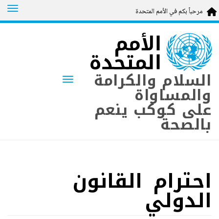
tion
مرحباً بكم في الأمم المتحدة
Skip
to
main
content
السلام والكرامة
Toggle navigation
والمساواة
على كوكب ينعم
بالصحة
احترام القانون
الدولي