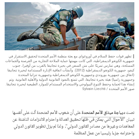
تظهر قوات حفظ السلام في أوروغواي مع بعثة منظمة الأمم المتحدة لتحقيق الاستقرار في
جمهورية الكونغو الديمقراطية، التي كانت مهمتها حماية الملاحة التجارية من القرصنة والجماعات
المسلحة، وهي تمارس تمرينًا على متن السفن في بحيرة تنجانيقا بالقرب من أوفيرا، جنوب
كيفو، جمهورية الكونغو الديمقراطية (2012). وأنشأت اتفاقية الإدارة المستدامة لبحيرة تنجانيقا
(اتفاق بين جمهورية بوروندي وجمهورية الكونغو الديمقراطية وجمهورية تنزانيا المتحدة
وجمهورية زامبيا) هيئة بحيرة تنجانيقا، التي تتمتع بالنفوذ القانونية الدولية والأهلية القانونية. وتم
إنشاء هذا لحماية وحفظ التنوع البيولوجي والاستخدام المستدام للموارد الطبيعية لبحيرة تنجانيقا.
صور الأمم المتحدة / Sylvain Liechti
نصت
ديباجة
ميثاق الأمم المتحدة
على أن شعوب الأمم المتحدة آلت على أنفسها
تبيان "الأحوال التي يمكن في ظلها تحقيق العدالة واحترام الالتزامات الناشئة عن
المعاهدات وغيرها من مصادر القانون الدولي"، ولذا لم يزل تطوير القانون الدولي
واحترامه جزءا رئيسيا من عمل المنظمة