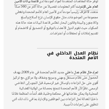
توفر حالة المعاهدات المتعددة المواد المودعة لدى
قاعدة بيانات الأمين
العام على الإنترنت
أكثر المعلومات تفصيلاً عن حالة أكثر من 560 صكاً
متعدد الأطراف رئيسياً مودعاً لدى الأمين العام للأمم المتحدة وتغطي
مجموعة من الموضوعات، مثل حقوق الإنسان، نزع السلاح والسلع
واللاجئون والبيئة وقانون البحار. تعكس قاعدة البيانات هذه حالة هذه
الصكوك، حيث تقوم الدول الأعضاء بالتوقيع أو التصديق أو الانضمام أو
تقديم إعلانات أو تحفظات أو اعتراضات.
نظام العدل الداخلي في
الأمم المتحدة
تم إدخال نظام عدل داخلي
جديد للأمم المتحدة في عام 2009، بهدف
الحصول على نظام مستقل ومهني وسريع وشفاف ولا مركزي، مع تركيز
أقوى على حل النزاعات بالوسائل غير الرسمية، قبل اللجوء إلى التقاضي
الرسمي. نظرًا لأن الأمم المتحدة تتمتع بحصانة من الولاية القضائية
المحلية ولا يمكن مقاضاتها في محكمة وطنية، فقد أنشأت المنظمة نظامًا
داخليًا للعدالة لحل النزاعات بين الموظفين والإدارة، بما في ذلك تلك التي
تنطوي على إجراءات تأديبية.