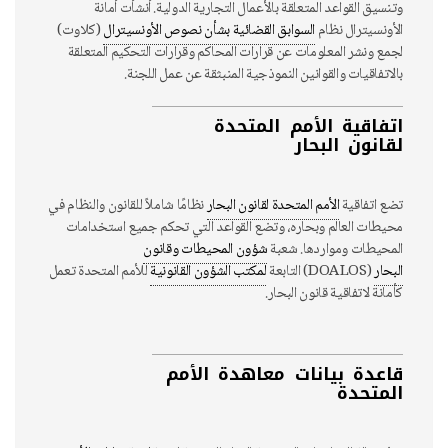
وتنسيق القواعد المتعلقة بالأعمال التجارية الدولية. أنشأت أمانة
الأونسيترال نظام
السوابق القضائية بشأن نصوص الأونسيترال
(كلاوت)
لجمع ونشر المعلومات عن قرارات المحاكم وقرارات التحكيم المتعلقة
بالاتفاقيات والقوانين النموذجية المنبثقة عن عمل اللجنة.
اتفاقية الأمم المتحدة
لقانون البحار
تضع اتفاقية
الأمم المتحدة لقانون البحار
نظامًا شاملاً للقانون والنظام في
محيطات العالم وبحاره، وتضع القواعد التي تحكم جميع استخدامات
المحيطات ومواردها. شعبة
شؤون المحيطات وقانون
البحار
(DOALOS) التابعة
لمكتب الشؤون القانونية
للأمم المتحدة تعمل
كأمانة لاتفاقية قانون البحار.
قاعدة بيانات معاهدة الأمم
المتحدة