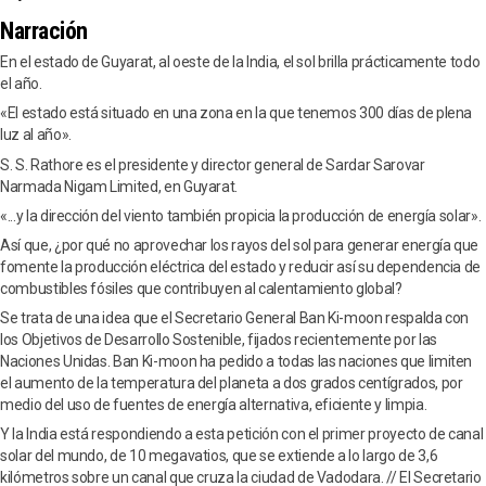
Narración
En el estado de Guyarat, al oeste de la India, el sol brilla prácticamente todo
el año.
«El estado está situado en una zona en la que tenemos 300 días de plena
luz al año».
S. S. Rathore es el presidente y director general de Sardar Sarovar
Narmada Nigam Limited, en Guyarat.
«...y la dirección del viento también propicia la producción de energía solar».
Así que, ¿por qué no aprovechar los rayos del sol para generar energía que
fomente la producción eléctrica del estado y reducir así su dependencia de
combustibles fósiles que contribuyen al calentamiento global?
Se trata de una idea que el Secretario General Ban Ki-moon respalda con
los Objetivos de Desarrollo Sostenible, fijados recientemente por las
Naciones Unidas. Ban Ki-moon ha pedido a todas las naciones que limiten
el aumento de la temperatura del planeta a dos grados centígrados, por
medio del uso de fuentes de energía alternativa, eficiente y limpia.
Y la India está respondiendo a esta petición con el primer proyecto de canal
solar del mundo, de 10 megavatios, que se extiende a lo largo de 3,6
kilómetros sobre un canal que cruza la ciudad de Vadodara. // El Secretario