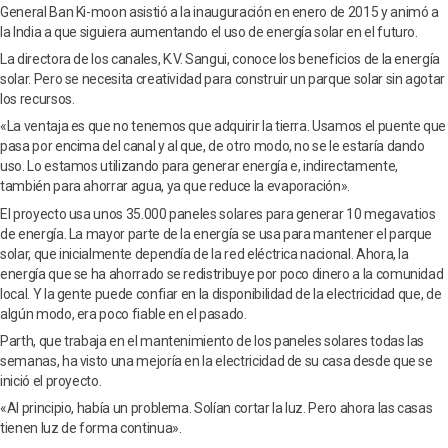
General Ban Ki-moon asistió a la inauguración en enero de 2015 y animó a
la India a que siguiera aumentando el uso de energía solar en el futuro.
La directora de los canales, K.V. Sangui, conoce los beneficios de la energía
solar. Pero se necesita creatividad para construir un parque solar sin agotar
los recursos.
«La ventaja es que no tenemos que adquirir la tierra. Usamos el puente que
pasa por encima del canal y al que, de otro modo, no se le estaría dando
uso. Lo estamos utilizando para generar energía e, indirectamente,
también para ahorrar agua, ya que reduce la evaporación».
El proyecto usa unos 35.000 paneles solares para generar 10 megavatios
de energía. La mayor parte de la energía se usa para mantener el parque
solar, que inicialmente dependía de la red eléctrica nacional. Ahora, la
energía que se ha ahorrado se redistribuye por poco dinero a la comunidad
local. Y la gente puede confiar en la disponibilidad de la electricidad que, de
algún modo, era poco fiable en el pasado.
Parth, que trabaja en el mantenimiento de los paneles solares todas las
semanas, ha visto una mejoría en la electricidad de su casa desde que se
inició el proyecto.
«Al principio, había un problema. Solían cortar la luz. Pero ahora las casas
tienen luz de forma continua».