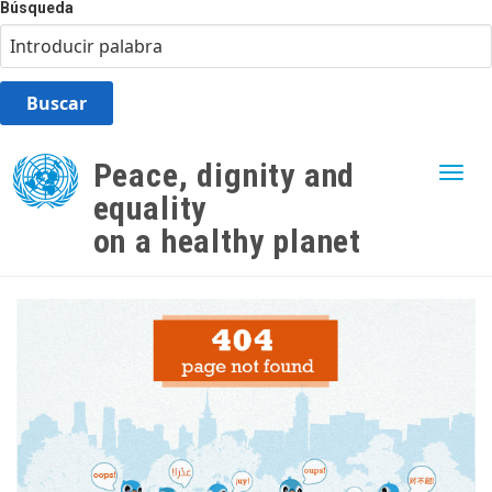
Búsqueda
Skip
to
Peace, dignity and
Togg
main
equality
content
on a healthy planet