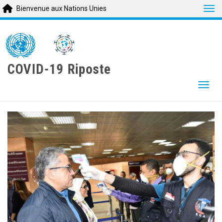
Tog
Bienvenue aux Nations Unies
Skip
to
main
content
COVID-19 Riposte
Togg