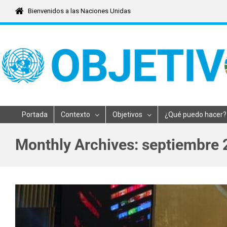
Skip
Bienvenidos a las Naciones Unidas
to
content
Portada
Contexto
Objetivos
¿Qué puedo hacer?
Monthly Archives:
septiembre 