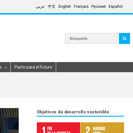
عربي
中文
English
Français
Русский
Español
Search
for:
s
Pacto para el Futuro
Objetivos de desarrollo sostenible