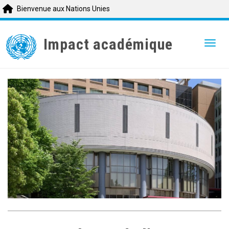
Bienvenue aux Nations Unies
Skip
to
Impact académique
Togg
main
content