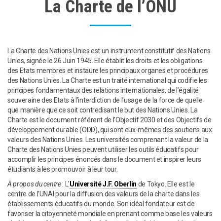
La Charte de l’ONU
La Charte des Nations Unies est un instrument constitutif des Nations
Unies, signée le 26 Juin 1945. Elle établit les droits et les obligations
des Etats membres et instaure les principaux organes et procédures
des Nations Unies. La Charte est un traité international qui codifie les
principes fondamentaux des relations internationales, de l’égalité
souveraine des Etats à l’interdiction de l’usage de la force de quelle
que manière que ce soit contredisant le but des Nations Unies. La
Charte est le document référent de l’Objectif 2030 et des Objectifs de
développement durable (ODD), qui sont eux-mêmes des soutiens aux
valeurs des Nations Unies. Les universités comprenant la valeur de la
Charte des Nations Unies peuvent utiliser les outils éducatifs pour
accomplir les principes énoncés dans le document et inspirer leurs
étudiants à les promouvoir à leur tour.
À propos du centre
: L'
Université J.F. Oberlin
de Tokyo. Elle est le
centre de l’UNAI pour la diffusion des valeurs de la charte dans les
établissements éducatifs du monde. Son idéal fondateur est de
favoriser la citoyenneté mondiale en prenant comme base les valeurs