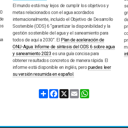
El mundo está muy lejos de cumplir los objetivos y
se
30
metas relacionados con el agua acordados
gr
de
internacionalmente, incluido el Objetivo de Desarrollo
de
os
Sostenible (ODS) 6 “garantizar la disponibilidad y la
pr
gestión sostenible del agua y el saneamiento para
co
ua
todos de aquí a 2030”. El
Plan de aceleración de
pr
ONU-Agua: Informe de síntesis del ODS 6 sobre agua
m
y saneamiento 2023
es una guía concisa para
in
obtener resultados concretos de manera rápida. El
informe está disponible en inglés, pero
puedes leer
su versión resumida en español.
Share
Facebook
X
Email
WhatsApp