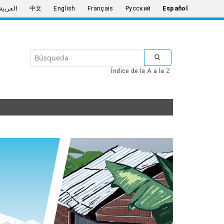
العربية
中文
English
Français
Русский
Español
Search
SUBMIT SEARCH
the
Índice de la A a la Z
United
Nations