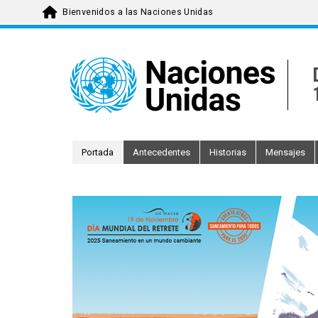
Bienvenidos a las Naciones Unidas
Skip
to
main
content
Portada
Antecedentes
Historias
Mensajes