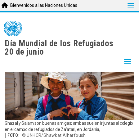
Tog
Bienvenidos a las Naciones Unidas
Skip
to
main
content
Día Mundial de los Refugiados
20 de junio
Togg
Ghazal y Salam son buenas amigas; ambas suelen ir juntas al colegio
en el campo de refugiados de Za’atari, en Jordania,
FOTO:
© UNHCR/Shawkat Alharfoush