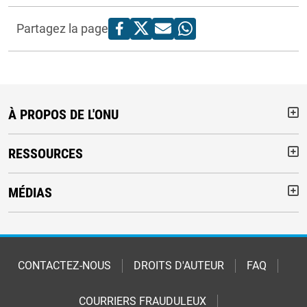
Partagez la page
À PROPOS DE L'ONU
But
RESSOURCES
But
MÉDIAS
But
Footer
CONTACTEZ-NOUS
DROITS D'AUTEUR
FAQ
COURRIERS FRAUDULEUX