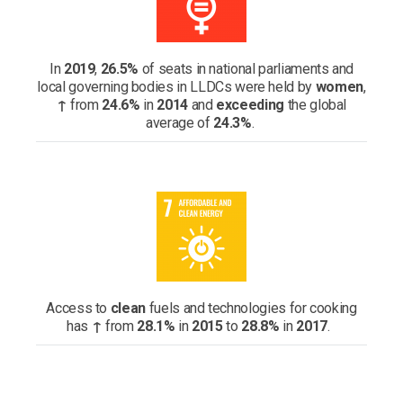
In
2019
,
26.5%
of seats in national parliaments and
local governing bodies in LLDCs were held by
women
,
↑
from
24.6%
in
2014
and
exceeding
the global
average of
24.3%
.
Access to
clean
fuels and technologies for cooking
has
↑
from
28.1%
in
2015
to
28.8%
in
2017
.