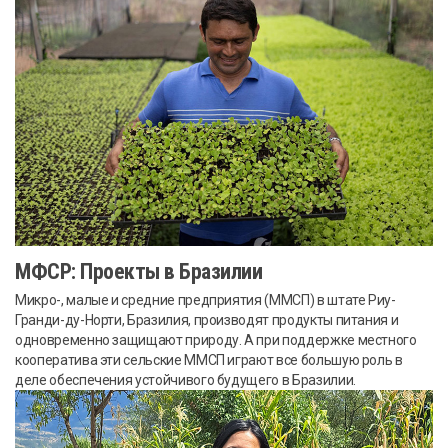
МФСР: Проекты в Бразилии
Микро-, малые и средние предприятия (ММСП) в штате Риу-
Гранди-ду-Норти, Бразилия, производят продукты питания и
одновременно защищают природу. А при поддержке местного
кооператива эти сельские ММСП играют все большую роль в
деле обеспечения устойчивого будущего в Бразилии.