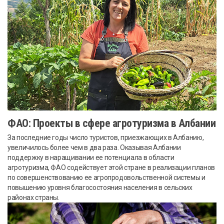
ФАО: Проекты в сфере агротуризма в Албании
За последние годы число туристов, приезжающих в Албанию,
увеличилось более чем в два раза. Оказывая Албании
поддержку в наращивании ее потенциала в области
агротуризма, ФАО содействует этой стране в реализации планов
по совершенствованию ее агропродовольственной системы и
повышению уровня благосостояния населения в сельских
районах страны.