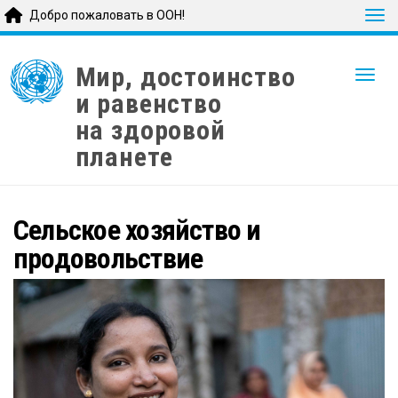
Tog
Добро пожаловать в ООН!
Skip
to
Мир, достоинство
Togg
main
и равенство
content
на здоровой
планете
Сельское хозяйство и
продовольствие