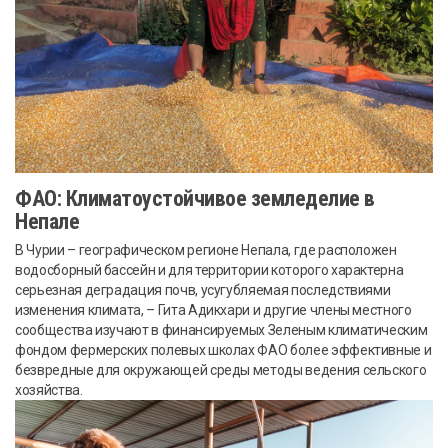
ФАО: Климатоустойчивое земледелие в
Непале
В Чурии – географическом регионе Непала, где расположен
водосборный бассейн и для территории которого характерна
серьезная деградация почв, усугубляемая последствиями
изменения климата, – Гита Адикхари и другие члены местного
сообщества изучают в финансируемых Зеленым климатическим
фондом фермерских полевых школах ФАО более эффективные и
безвредные для окружающей среды методы ведения сельского
хозяйства.