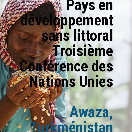
Pays en
développement
sans littoral
Troisième
Conférence des
Nations Unies
Awaza,
Turkménistan