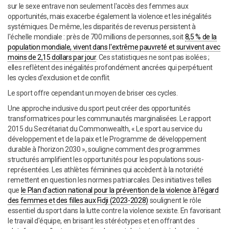
sur le sexe entrave non seulement l'accès des femmes aux
opportunités, mais exacerbe également la violence et les inégalités
systémiques. De même, les disparités de revenus persistent à
l'échelle mondiale : près de 700 millions de personnes, soit
8,5 % de la
population mondiale, vivent dans l'extrême pauvreté et survivent avec
moins de 2,15 dollars par jour
. Ces statistiques ne sont pas isolées ;
elles reflètent des inégalités profondément ancrées qui perpétuent
les cycles d'exclusion et de conflit.
Le sport offre cependant un moyen de briser ces cycles.
Une approche inclusive du sport peut créer des opportunités
transformatrices pour les communautés marginalisées. Le rapport
2015 du Secrétariat du Commonwealth, « Le sport au service du
développement et de la paix et le Programme de développement
durable à l'horizon 2030 », souligne comment des programmes
structurés amplifient les opportunités pour les populations sous-
représentées. Les athlètes féminines qui accèdent à la notoriété
remettent en question les normes patriarcales. Des initiatives telles
que
le Plan d'action national pour la prévention de la violence à l'égard
des femmes et des filles aux Fidji (2023-2028)
soulignent le rôle
essentiel du sport dans la lutte contre la violence sexiste. En favorisant
le travail d'équipe, en brisant les stéréotypes et en offrant des