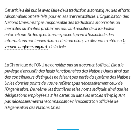
Cet article a été publié avec l'aide de la traduction automatique ; des efforts
raisonnables ont été faits pour en assurer l’exactitude. L'Organisation des
Nations Unies n’est pas responsable des traductions incorrectes ou
inexactes ou d'autres problèmes pouvant résulter de la traduction
automatique. Si des questions se posent quant à l'exactitude des
informations contenues dans cette traduction, veuillez-vous référer à
la
version anglaise originale
de l'article.
La
Chronique de l’ONU
ne constitue pas un document officiel. Elle a le
privilège d’accueillir des hauts fonctionnaires des Nations Unies ainsi que
des contributeurs distingués ne faisant pas partie du système des Nations
Unies dont les points de vue ne reflètent pas nécessairement ceux de
l’Organisation. De même, les frontières et les noms indiqués ainsi que les
désignations employées sur les cartes ou dans les articles n’impliquent
pas nécessairement la reconnaissance ni l’acceptation officielle de
l’Organisation des Nations Unies.