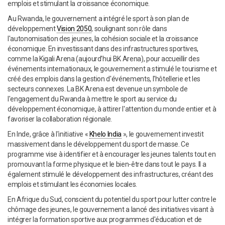
emplois et stimulant la croissance économique.
Au Rwanda, le gouvernement a intégré le sport à son plan de
développement
Vision 2050
, soulignant son rôle dans
l'autonomisation des jeunes, la cohésion sociale et la croissance
économique. En investissant dans des infrastructures sportives,
comme la Kigali Arena (aujourd'hui BK Arena), pour accueillir des
événements internationaux, le gouvernement a stimulé le tourisme et
créé des emplois dans la gestion d'événements, l'hôtellerie et les
secteurs connexes. La BK Arena est devenue un symbole de
l'engagement du Rwanda à mettre le sport au service du
développement économique, à attirer l'attention du monde entier et à
favoriser la collaboration régionale.
En Inde, grâce à l'initiative «
Khelo India
», le gouvernement investit
massivement dans le développement du sport de masse. Ce
programme vise à identifier et à encourager les jeunes talents tout en
promouvant la forme physique et le bien-être dans tout le pays. Il a
également stimulé le développement des infrastructures, créant des
emplois et stimulant les économies locales.
En Afrique du Sud, conscient du potentiel du sport pour lutter contre le
chômage des jeunes, le gouvernement a lancé des initiatives visant à
intégrer la formation sportive aux programmes d'éducation et de