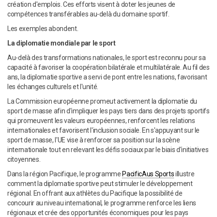
création d'emplois. Ces efforts visent à doter les jeunes de
compétences transférables au-delà du domaine sportif.
Les exemples abondent.
La diplomatie mondiale par le sport
Au-delà des transformations nationales, le sport est reconnu pour sa
capacité à favoriser la coopération bilatérale et multilatérale. Au fil des
ans, la diplomatie sportive a servi de pont entre les nations, favorisant
les échanges culturels et l'unité.
La Commission européenne promeut activement la diplomatie du
sport de masse afin d'impliquer les pays tiers dans des projets sportifs
qui promeuvent les valeurs européennes, renforcent les relations
internationales et favorisent l'inclusion sociale. En s'appuyant sur le
sport de masse, l'UE vise à renforcer sa position sur la scène
internationale tout en relevant les défis sociaux par le biais d'initiatives
citoyennes.
Dans la région Pacifique, le programme
PacificAus Sports
illustre
comment la diplomatie sportive peut stimuler le développement
régional. En offrant aux athlètes du Pacifique la possibilité de
concourir au niveau international, le programme renforce les liens
régionaux et crée des opportunités économiques pour les pays