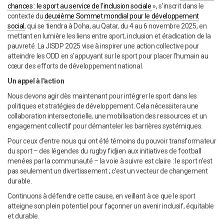
chances : le sport au service de l'inclusion sociale
», s'inscrit dans le
contexte du
deuxième Sommet mondial pour le développement
social
, qui se tiendra à Doha, au Qatar, du 4 au 6 novembre 2025, en
mettant en lumière les liens entre sport, inclusion et éradication de la
pauvreté. La JISDP 2025 vise à inspirer une action collective pour
atteindre les ODD en s'appuyant sur le sport pour placer l'humain au
cœur des efforts de développement national.
Un appel à l'action
Nous devons agir dès maintenant pour intégrer le sport dans les
politiques et stratégies de développement. Cela nécessitera une
collaboration intersectorielle, une mobilisation des ressources et un
engagement collectif pour démanteler les barrières systémiques.
Pour ceux d’entre nous qui ont été témoins du pouvoir transformateur
du sport – des légendes du rugby fidjien aux initiatives de football
menées par la communauté – la voie à suivre est claire : le sport n’est
pas seulement un divertissement ; c’est un vecteur de changement
durable.
Continuons à défendre cette cause, en veillant à ce que le sport
atteigne son plein potentiel pour façonner un avenir inclusif, équitable
et durable.