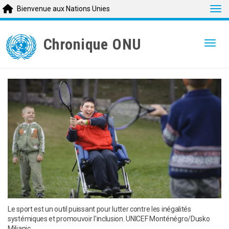
Tog
Bienvenue aux Nations Unies
Skip
to
Chronique ONU
Togg
main
content
Le sport est un outil puissant pour lutter contre les inégalités
systémiques et promouvoir l'inclusion. UNICEF Monténégro/Dusko
Miljanic