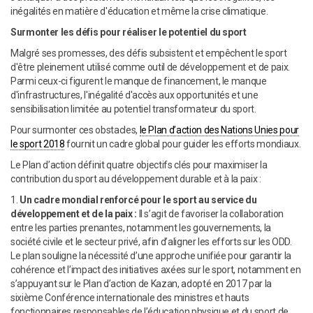
inégalités en matière d'éducation et même la crise climatique.
Surmonter les défis pour réaliser le potentiel du sport
Malgré ses promesses, des défis subsistent et empêchent le sport
d'être pleinement utilisé comme outil de développement et de paix.
Parmi ceux-ci figurent le manque de financement, le manque
d'infrastructures, l'inégalité d'accès aux opportunités et une
sensibilisation limitée au potentiel transformateur du sport.
Pour surmonter ces obstacles,
le Plan d’action des Nations Unies pour
le sport 2018
fournit un cadre global pour guider les efforts mondiaux.
Le Plan d’action définit quatre objectifs clés pour maximiser la
contribution du sport au développement durable et à la paix :
1.
Un cadre mondial renforcé pour le sport au service du
développement et de la paix :
Il s’agit de favoriser la collaboration
entre les parties prenantes, notamment les gouvernements, la
société civile et le secteur privé, afin d’aligner les efforts sur les ODD.
Le plan souligne la nécessité d’une approche unifiée pour garantir la
cohérence et l’impact des initiatives axées sur le sport, notamment en
s’appuyant sur le Plan d’action de Kazan, adopté en 2017 par la
sixième Conférence internationale des ministres et hauts
fonctionnaires responsables de l’éducation physique et du sport de