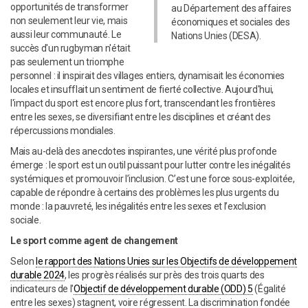
opportunités de transformer
au Département des affaires
non seulement leur vie, mais
économiques et sociales des
aussi leur communauté. Le
Nations Unies (DESA).
succès d'un rugbyman n'était
pas seulement un triomphe
personnel : il inspirait des villages entiers, dynamisait les économies
locales et insufflait un sentiment de fierté collective. Aujourd'hui,
l'impact du sport est encore plus fort, transcendant les frontières
entre les sexes, se diversifiant entre les disciplines et créant des
répercussions mondiales.
Mais au-delà des anecdotes inspirantes, une vérité plus profonde
émerge : le sport est un outil puissant pour lutter contre les inégalités
systémiques et promouvoir l’inclusion. C’est une force sous-exploitée,
capable de répondre à certains des problèmes les plus urgents du
monde : la pauvreté, les inégalités entre les sexes et l’exclusion
sociale.
Le sport comme agent de changement
Selon
le rapport des Nations Unies sur les Objectifs de développement
durable 2024
, les progrès réalisés sur près des trois quarts des
indicateurs de l'
Objectif de développement durable (ODD) 5
(Égalité
entre les sexes) stagnent, voire régressent. La discrimination fondée