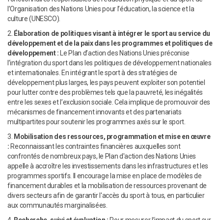
l’Organisation des Nations Unies pour l’éducation, la science et la
culture (UNESCO).
2.
Élaboration de politiques visant à intégrer le sport au service du
développement et de la paix dans les programmes et politiques de
développement :
Le Plan d’action des Nations Unies préconise
l’intégration du sport dans les politiques de développement nationales
et internationales. En intégrant le sport à des stratégies de
développement plus larges, les pays peuvent exploiter son potentiel
pour lutter contre des problèmes tels que la pauvreté, les inégalités
entre les sexes et l’exclusion sociale. Cela implique de promouvoir des
mécanismes de financement innovants et des partenariats
multipartites pour soutenir les programmes axés sur le sport.
3.
Mobilisation des ressources, programmation et mise en œuvre
:
Reconnaissant les contraintes financières auxquelles sont
confrontés de nombreux pays, le Plan d'action des Nations Unies
appelle à accroître les investissements dans les infrastructures et les
programmes sportifs. Il encourage la mise en place de modèles de
financement durables et la mobilisation de ressources provenant de
divers secteurs afin de garantir l'accès du sport à tous, en particulier
aux communautés marginalisées.
4.
Recherche, suivi et évaluation :
Pour mesurer l’impact du sport sur