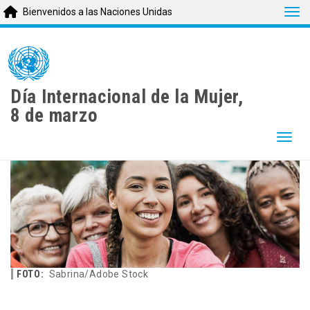
Tog
Bienvenidos a las Naciones Unidas
Skip
to
main
content
Día Internacional de la Mujer,
8 de marzo
Togg
FOTO:
Sabrina/Adobe Stock