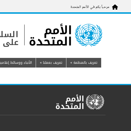
مرحباً بكم في الأمم المتحدة
Skip
to
main
السلا
content
على ك
تعريف بالمنظمة
»
تعريف بعملنا
»
الأنباء ووسائط إعلامية
United Nations