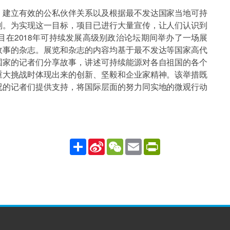
建立有效的公私伙伴关系以及根据最不发达国家当地可持
划。为实现这一目标，项目已进行大量宣传，让人们认识到
在2018年可持续发展高级别政治论坛期间举办了一场展
故事的杂志。展览和杂志的内容均基于最不发达等国家高代
国家的记者们分享故事，讲述可持续能源对各自祖国的各个
重大挑战时体现出来的创新、坚毅和企业家精神。该举措既
况的记者们提供支持，将国际层面的努力同实地的微观行动
Share
Sina
WeChat
Email
PrintFriendly
Weibo