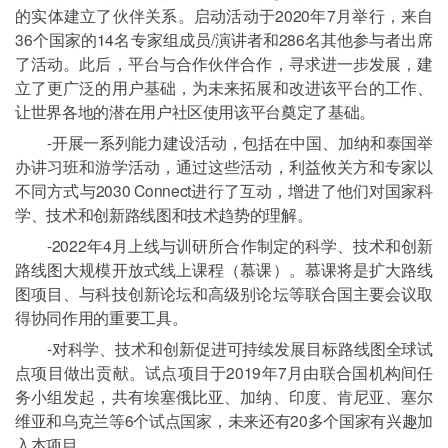
的实体建立了伙伴关系。启动活动于2020年7月举行，来自
36个国家的14名专家组成员/演讲者和286名其他参与者出席
了活动。此后，平台与合作伙伴合作，寻求进一步发展，建
立了更广泛的用户基础，为未来拓展和改进该平台的工作、
让世界各地的潜在用户社区使用该平台奠定了基础。
-开展一系列能力建设活动，包括在中国、加纳和泰国举
办讲习班和游学活动，通过这些活动，利益攸关方和专家以
不同方式与2030 Connect进行了互动，增进了他们对国家科
学、技术和创新路线图和技术趋势的理解。
-2022年4月上线与训研所合作制定的科学、技术和创新
路线图大规模开放式线上课程（慕课）。慕课将是扩大路线
图项目、与科技创新论坛和高级别论坛等联合国主要会议取
得协同作用的重要工具。
-对科学、技术和创新促进可持续发展目标路线图全球试
点项目做出贡献。试点项目于2019年7月由联合国机构间任
务小组发起，共有埃塞俄比亚、加纳、印度、肯尼亚、塞尔
维亚和乌克兰等6个试点国家，未来还有20多个国家有兴趣加
入本项目。