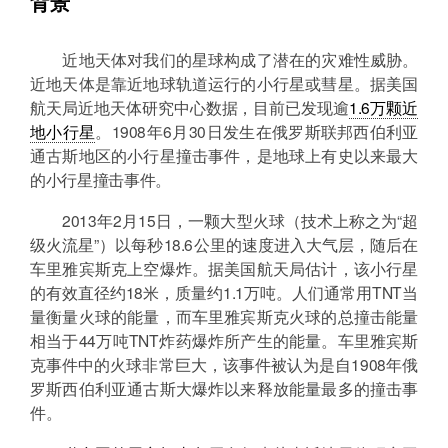
背景
近地天体对我们的星球构成了潜在的灾难性威胁。
近地天体是靠近地球轨道运行的小行星或彗星。据美国
航天局近地天体研究中心数据，目前已发现逾
1.6万颗近
地小行星
。1908年6月30日发生在俄罗斯联邦西伯利亚
通古斯地区的小行星撞击事件，是地球上有史以来最大
的小行星撞击事件。
2013年2月15日，一颗大型火球（技术上称之为“超
级火流星”）以每秒18.6公里的速度进入大气层，随后在
车里雅宾斯克上空爆炸。据美国航天局估计，该小行星
的有效直径约18米，质量约1.1万吨。人们通常用TNT当
量衡量火球的能量，而车里雅宾斯克火球的总撞击能量
相当于44万吨TNT炸药爆炸所产生的能量。车里雅宾斯
克事件中的火球非常巨大，该事件被认为是自1908年俄
罗斯西伯利亚通古斯大爆炸以来释放能量最多的撞击事
件。