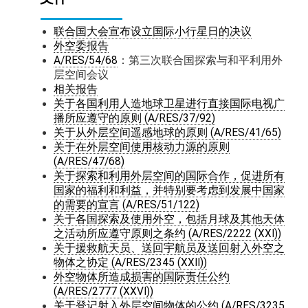
联合国大会宣布设立国际小行星日的决议
外空委报告
A/RES/54/68
：第三次联合国探索与和平利用外
层空间会议
相关报告
关于各国利用人造地球卫星进行直接国际电视广
播所应遵守的原则 (A/RES/37/92)
关于从外层空间遥感地球的原则 (A/RES/41/65)
关于在外层空间使用核动力源的原则
(A/RES/47/68)
关于探索和利用外层空间的国际合作，促进所有
国家的福利和利益，并特别要考虑到发展中国家
的需要的宣言 (A/RES/51/122)
关于各国探索及使用外空，包括月球及其他天体
之活动所应遵守原则之条约 (A/RES/2222 (XXI))
关于援救航天员、送回宇航员及送回射入外空之
物体之协定 (A/RES/2345 (XXII))
外空物体所造成损害的国际责任公约
(A/RES/2777 (XXVI))
关于登记射入外层空间物体的公约 (A/RES/3235