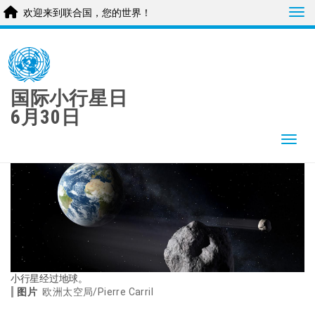
Tog
欢迎来到联合国，您的世界！
Skip
to
main
content
国际小行星日
6月30日
Togg
小行星经过地球。
图片
欧洲太空局/Pierre Carril