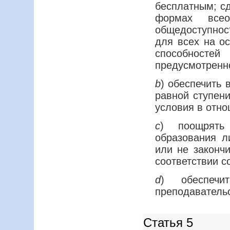
бесплатным; сд
формах все
общедоступнос
для всех на ос
способност
предусмотренно
b
) обеспечить 
равной ступен
условия в отно
с
) поощрять
образования л
или не законч
соответствии с
d
) обеспечи
преподаватель
Статья 5