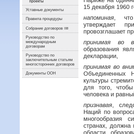
Париже на одинн
проекты
15 декабря 1960 
Уставные документы
напоминая
, ч
Правила процедуры
утверждает пр
Собрание договоров
провозглашает пр
Руководство по
принимая во в
международным
договорам
образования явл
декларации,
Руководство по
заключительным статьям
многосторонних договоров
принимая во вни
Объединенных Н
Документы ООН
культуры стремит
для того, чтоб
человека и равны
признавая
, след
Наций по вопроса
многообразия с
странах, должна 
области образо