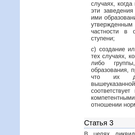
случаях, когда
эти заведения
ими образован
утвержденным
частности в 
ступени;
с
) создание и
тех случаях, к
либо групп
образования, п
что их дея
вышеуказанно
соответствует
компетентным
отношении норм
Статья 3
В целях ликвид