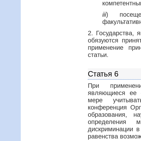
компетентны
iii
) посещ
факультатив
2. Государства,
обязуются приня
применение при
статьи.
Статья 6
При применени
являющиеся ее 
мере учитыват
конференция Ор
образования, н
определения 
дискриминации в
равенства возмож