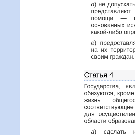
d
) не допускат
представляют
помощи — ни
основанных ис
какой-либо опр
е
) предоставл
на их террито
своим граждан.
Статья 4
Государства, я
обязуются, кроме
жизнь общегос
соответствующи
для осуществле
области образован
а
) сделать н