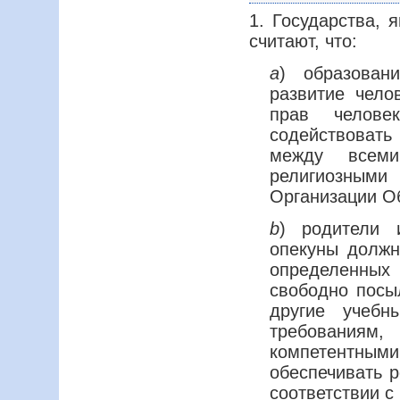
1. Государства,
считают, что:
а
) образован
развитие чело
прав челов
содействоват
между всем
религиозными 
Организации О
b
) родители 
опекуны должн
определенных 
свободно посыл
другие учебн
требования
компетентным
обеспечивать р
соответствии с