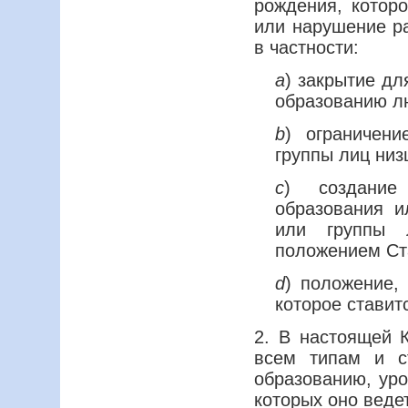
рождения, котор
или нарушение ра
в частности:
а
) закрытие дл
образованию лю
b
) ограничени
группы лиц ни
с
) создание
образования и
или группы 
положением Ст
d
) положение,
которое ставит
2. В настоящей 
всем типам и с
образованию, уро
которых оно веде