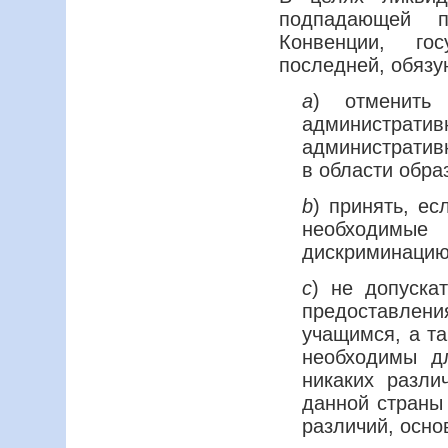
подпадающей п
Конвенции, го
последней, обязу
а
) отменить 
администра
административ
в области обра
b
) принять, е
необходимые
дискриминацию
с
) не допуска
предоставле
учащимся, а та
необходимы дл
никаких разли
данной страны 
различий, осно