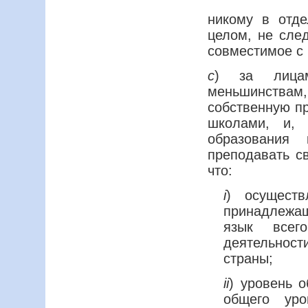
никому в отде
целом, не след
совместимое с
с
) за лицам
меньшинства
собственную пр
школами, и, 
образования 
преподавать св
что:
i
) осущест
принадлежащ
язык всег
деятельност
страны;
ii
) уровень 
общего уро