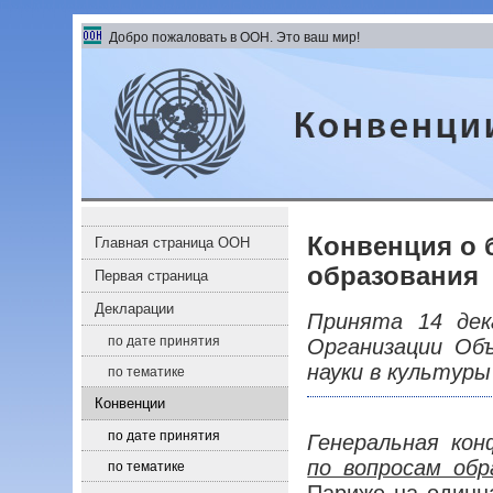
Перейти к содержанию левого меню
Перейти к содержанию
Добро пожаловать в ООН. Это ваш мир!
Конвенции и соглашения
Конвенция о 
Главная страница ООН
образования
Первая страница
Декларации
Принята 14 дек
по дате принятия
Организации Oбъ
науки в культуры
по тематике
Конвенции
по дате принятия
Генеральная ко
по вопросам обр
по тематике