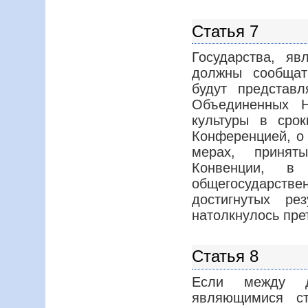
Статья 7
Государства, я
должны сообщат
будут представ
Объединенных Н
культуры в сро
Конференцией, о 
мерах, принят
Конвенции, в
общегосударств
достигнутых ре
натолкнулось пре
Статья 8
Если между дв
являющимися ст