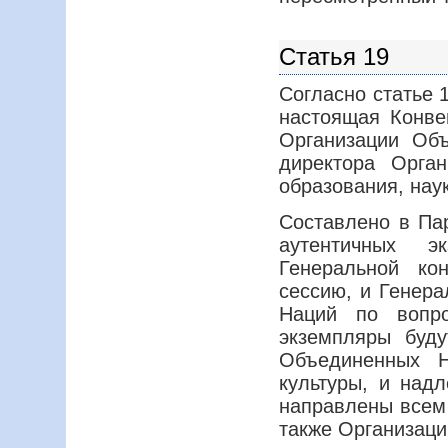
Статья 19
Согласно статье 
настоящая Конве
Организации Об
директора Орга
образования, наук
Составлено в Пар
аутентичных э
Генеральной ко
сессию, и Генер
Наций по вопро
экземпляры буд
Объединенных Н
культуры, и над
направлены всем 
также Организац