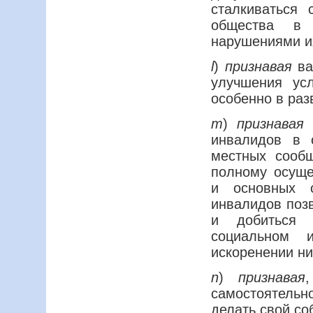
сталкиваться 
общества в
нарушениями их
l
)
признавая
ва
улучшения ус
особенно в раз
m
)
признавая
инвалидов в 
местных сообщ
полному осуще
и основных 
инвалидов позв
и добиться 
социальном 
искоренении н
n
)
признавая
самостоятель
делать свой со