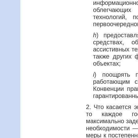
информационно
облегчающих 
технологий, 
первоочередно
h
) предостав
средствах, о
ассистивных те
также других 
объектах;
i
) поощрять п
работающим с
Конвенции пра
гарантированны
2. Что касается 
то каждое госу
максимально заде
необходимости —
меры к постепенн