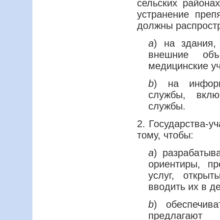
сельских района
устранение преп
должны распростр
a
) на здания,
внешние об
медицинские уч
b
) на информ
службы, вкл
службы.
2. Государства-у
тому, чтобы:
a
) разрабатыв
ориентиры, пр
услуг, откры
вводить их в д
b
) обеспечива
предлагают