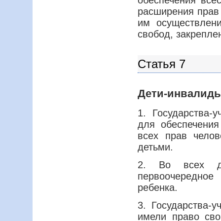
обеспечения все
расширения прав 
им осуществлен
свобод, закрепле
Статья 7
Дети-инвалид
1. Государства-
для обеспечения
всех прав чело
детьми.
2. Во всех де
первоочередно
ребенка.
3. Государства-у
имели право св