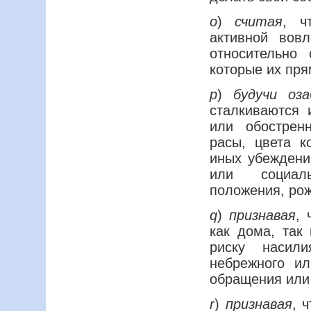
o
)
считая
, ч
активной вов
относительно 
которые их пря
p
)
будучи оза
сталкиваются 
или обострен
расы, цвета к
иных убеждений
или социаль
положения, рож
q
)
признавая
, 
как дома, так
риску насили
небрежного ил
обращения или
r
)
признавая
, 