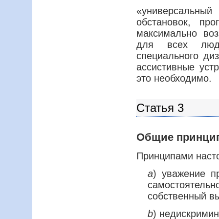
«универсальны
обстановок, пр
максимально во
для всех люд
специального ди
ассистивные устр
это необходимо.
Статья 3
Общие принци
Принципами наст
a
) уважение п
самостоятел
собственный вы
b
) недискримин