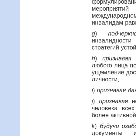
формулировани
мероприяти
международно
инвалидам рав
g
)
подчерки
инвалидности
стратегий усто
h
)
признавая
любого лица по
ущемление дост
личности,
i
)
признавая да
j
)
признавая
н
человека все
более активной
k
)
будучи оза
документы 