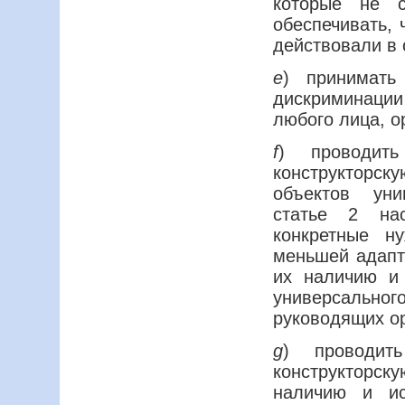
которые не с
обеспечивать, 
действовали в 
e
) принимать
дискриминаци
любого лица, о
f
) проводит
конструкторску
объектов уни
статье 2 на
конкретные н
меньшей адапт
их наличию и 
универсально
руководящих о
g
) проводит
конструкторс
наличию и ис