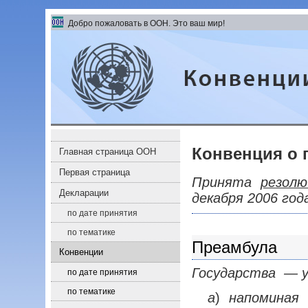
Перейти к содержанию левого меню
Перейти к содержанию
Добро пожаловать в ООН. Это ваш мир!
Конвенции и соглашения
Конвенция о 
Главная страница ООН
Первая страница
Принята
резолю
Декларации
декабря 2006 год
по дате принятия
по тематике
Преамбула
Конвенции
Государства — у
по дате принятия
по тематике
a
)
напоминая