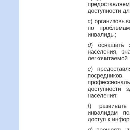
предоставляем
доступности дл
c
) организовыв
по проблемам
инвалиды;
d
) оснащать 
населения, зн
легкочитаемой 
e
) предостав
посредников
профессионал
доступности 
населения;
f
) развиват
инвалидам п
доступ к инфор
g
) поощрять д