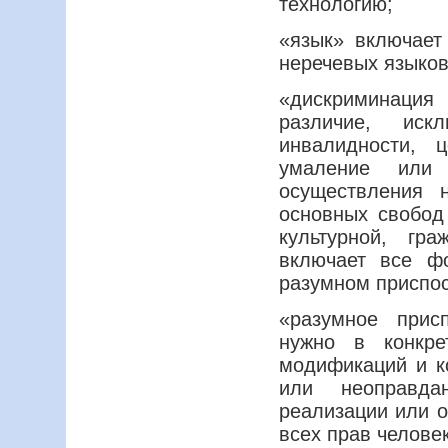
технологию;
«язык» включает
неречевых языков
«дискриминация 
различие, иск
инвалидности, 
умаление или 
осуществления 
основных свобод 
культурной, гр
включает все ф
разумном приспо
«разумное прис
нужно в конкре
модификаций и к
или неоправда
реализации или 
всех прав челове