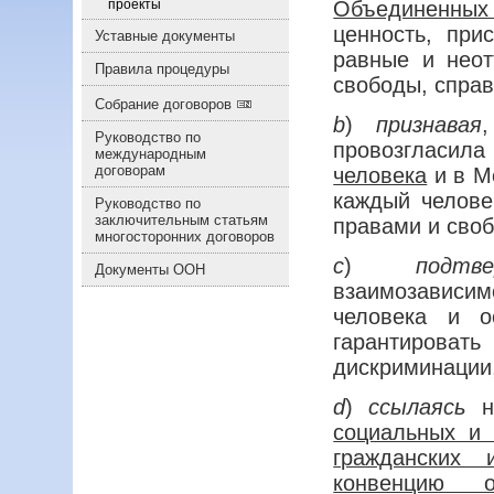
Объединенных
проекты
ценность, при
Уставные документы
равные и неот
Правила процедуры
свободы, справ
Собрание договоров
b
)
признавая
Руководство по
провозгласила
международным
договорам
человека
и в М
каждый челове
Руководство по
заключительным статьям
правами и своб
многосторонних договоров
c
)
подт
Документы ООН
взаимозавис
человека и о
гарантироват
дискриминации
d
)
ссылаясь
социальных и 
гражданских 
конвенцию 