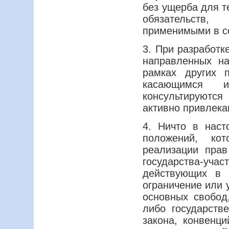
без ущерба для 
обязательств
применимыми в с
3. При разработк
направленных н
рамках других 
касающимся ин
консультируются
активно привлека
4. Ничто в наст
положений, ко
реализации прав
государства-уч
действующих в 
ограничение или 
основных свобод
либо государств
закона, конвенц