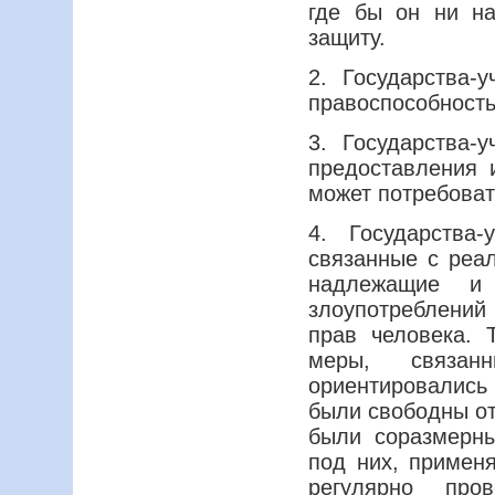
где бы он ни н
защиту.
2. Государства-
правоспособность
3. Государства
предоставления 
может потребоват
4. Государства
связанные с реа
надлежащие и 
злоупотреблени
прав человека. 
меры, связанн
ориентировались 
были свободны от
были соразмерны
под них, примен
регулярно про