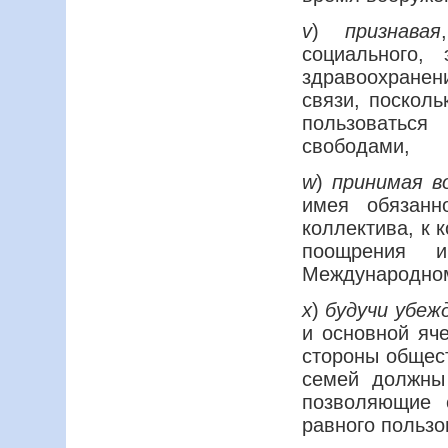
v
)
признавая
социального, 
здравоохранен
связи, поскол
пользоватьс
свободами,
w
)
принимая в
имея обязанн
коллектива, к 
поощрения 
Международном
x
)
будучи убеж
и основной яч
стороны общест
семей должны
позволяющие 
равного польз