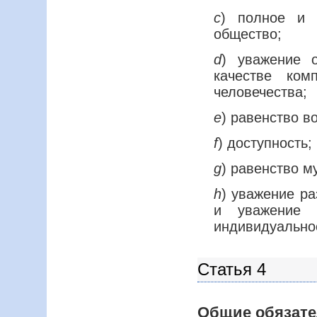
c
) полное и 
общество;
d
) уважение 
качестве ком
человечества;
e
) равенство в
f
) доступность;
g
) равенство м
h
) уважение р
и уважение 
индивидуально
Статья 4
Общие обязате