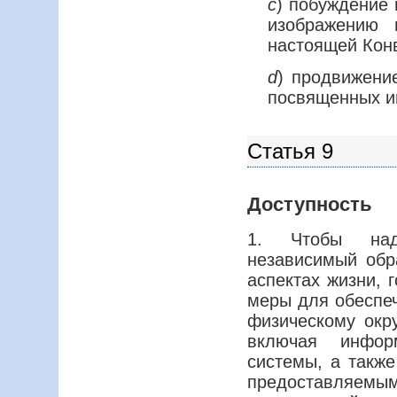
c
) побуждение 
изображению 
настоящей Кон
d
) продвижени
посвященных и
Статья 9
Доступность
1. Чтобы над
независимый обр
аспектах жизни, 
меры для обеспеч
физическому окру
включая информ
системы, а также
предоставляемым