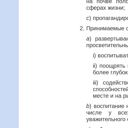
на почве поло
сферах жизни;
c
) пропагандир
2. Принимаемые 
a
) развертыва
просветительны
i) воспитыва
ii) поощрят
более глубо
iii) содейс
способносте
месте и на р
b
) воспитание 
числе у все
уважительного