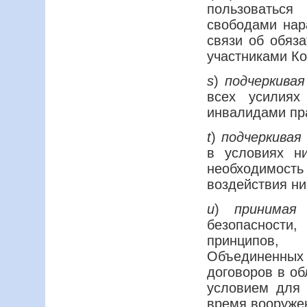
пользоватьс
свободами нар
связи об обяза
участниками Ко
s
)
подчеркивая
всех усилиях
инвалидами пра
t
)
подчеркивая
в условиях н
необходимост
воздействия н
u
)
принимая
безопасности,
принципов,
Объединенны
договоров в об
условием для 
время вооружен