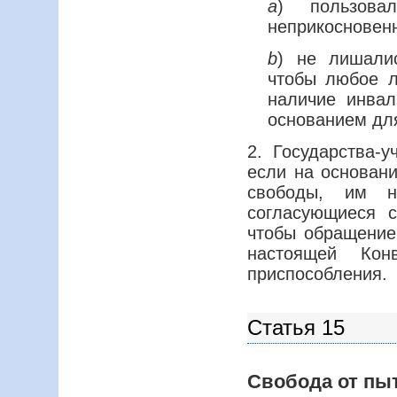
a
) пользов
неприкосновенн
b
) не лишали
чтобы любое л
наличие инвал
основанием дл
2. Государства-у
если на основан
свободы, им н
согласующиеся 
чтобы обращение
настоящей Кон
приспособления.
Статья 15
Свобода от пы