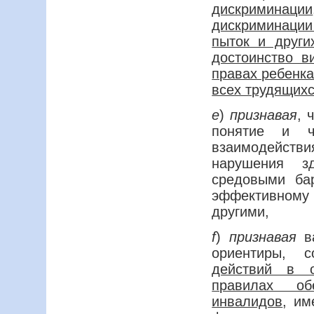
дискриминации
дискриминаци
пыток и други
достоинство в
правах ребенк
всех трудящихс
e
)
признавая
, 
понятие и ч
взаимодейств
нарушения з
средовыми ба
эффективном
другими,
f
)
признавая
ва
ориентиры, 
действий в о
правилах об
инвалидов
, им