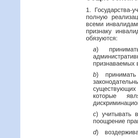
1. Государства-у
полную реализа
всеми инвалидам
признаку инвали
обязуются:
a
) принимат
административ
признаваемых 
b
) принимат
законодате
существующих 
которые яв
дискриминацио
c
) учитывать 
поощрение пра
d
) воздержив