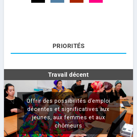
T
I
Y
F
w
n
o
l
i
s
u
i
t
t
T
c
t
a
u
k
e
g
b
r
r
r
e
a
PRIORITÉS
m
Travail décent
Offrir des possibilités d’emploi
décentes et significatives aux
jeunes, aux femmes et aux
chômeurs