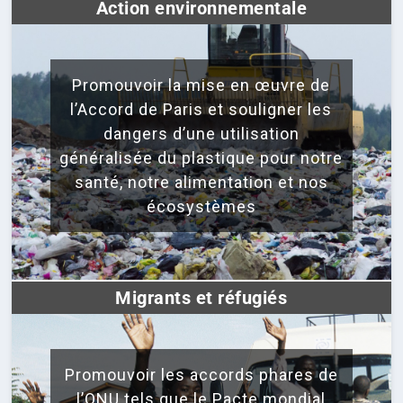
Action environnementale
Promouvoir la mise en œuvre de
l’Accord de Paris et souligner les
dangers d’une utilisation
généralisée du plastique pour notre
santé, notre alimentation et nos
écosystèmes
Migrants et réfugiés
Promouvoir les accords phares de
l’ONU tels que le Pacte mondial