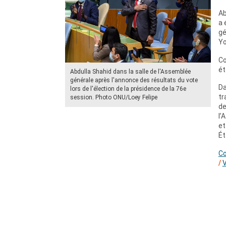
Ab
a 
gé
Yo
Co
ét
Abdulla Shahid dans la salle de l'Assemblée
générale après l'annonce des résultats du vote
D
lors de l'élection de la présidence de la 76e
tr
session. Photo ONU/Loey Felipe
de
l’
et
Ét
C
/
V