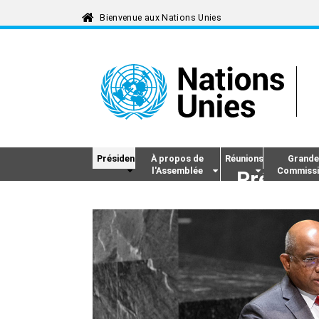
Assemblée gé
Président
À propos de
Réunions
Grande
l'Assemblée
Commissi
Présenta