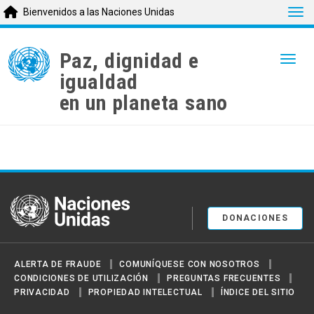
Tog
Bienvenidos a las Naciones Unidas
Skip
to
Paz, dignidad e
Togg
main
igualdad
content
en un planeta sano
United Nations
DONACIONES
ALERTA DE FRAUDE
COMUNÍQUESE CON NOSOTROS
CONDICIONES DE UTILIZACIÓN
PREGUNTAS FRECUENTES
PRIVACIDAD
PROPIEDAD INTELECTUAL
ÍNDICE DEL SITIO