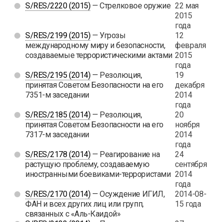
S/RES/2220 (2015)
— Стрелковое оружие
22 мая
2015
года
S/RES/2199 (2015)
— Угрозы
12
международному миру и безопасности,
февраля
создаваемые террористическими актами
2015
года
S/RES/2195 (2014)
— Резолюция,
19
принятая Советом Безопасности на его
декабря
7351-м заседании
2014
года
S/RES/2185 (2014)
— Резолюция,
20
принятая Советом Безопасности на его
ноября
7317-м заседании
2014
года
S/RES/2178 (2014)
— Реагирование на
24
растущую проблему, создаваемую
сентября
иностранными боевиками-террористами
2014
года
S/RES/2170 (2014)
— Осуждение ИГИЛ,
2014-08-
ФАН и всех других лиц или групп,
15 года
связанных с «Аль-Каидой»