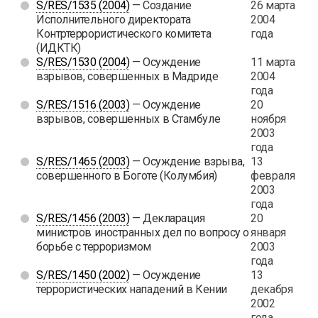
S/RES/1535 (2004)
— Создание
26 марта
Исполнительного директората
2004
Контртеррористического комитета
года
(ИДКТК)
S/RES/1530 (2004)
— Осуждение
11 марта
взрывов, совершенных в Мадриде
2004
года
S/RES/1516 (2003)
— Осуждение
20
взрывов, совершенных в Стамбуле
ноября
2003
года
S/RES/1465 (2003)
— Осуждение взрыва,
13
совершенного в Боготе (Колумбия)
февраля
2003
года
S/RES/1456 (2003)
— Декларация
20
министров иностранных дел по вопросу о
января
борьбе с терроризмом
2003
года
S/RES/1450 (2002)
— Осуждение
13
террористических нападений в Кении
декабря
2002
года