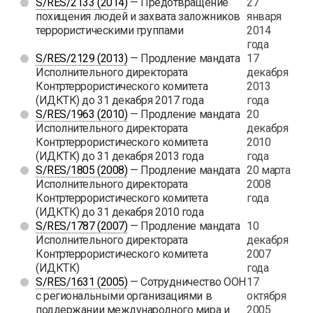
S/RES/2133 (2014)
— Предотвращение
27
похищения людей и захвата заложников
января
террористическими группами
2014
года
S/RES/2129 (2013)
— Продление мандата
17
Исполнительного директората
декабря
Контртеррористического комитета
2013
(ИДКТК) до 31 декабря 2017 года
года
S/RES/1963 (2010)
— Продление мандата
20
Исполнительного директората
декабря
Контртеррористического комитета
2010
(ИДКТК) до 31 декабря 2013 года
года
S/RES/1805 (2008)
— Продление мандата
20 марта
Исполнительного директората
2008
Контртеррористического комитета
года
(ИДКТК) до 31 декабря 2010 года
S/RES/1787 (2007)
— Продление мандата
10
Исполнительного директората
декабря
Контртеррористического комитета
2007
(ИДКТК)
года
S/RES/1631 (2005)
— Сотрудничество ООН
17
с региональными организациями в
октября
поддержании международного мира и
2005