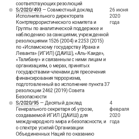
соответствующих резолюций
S/2020/493
— Совместный доклад
26 июня
Исполнительного директората
2020
Контртеррористического комитета и
года
Группы по аналитической поддержке и
наблюдению за санкциями, учрежденной
резолюциями 1526 (2004) и 2253 (2015)
по «Исламскому государству Ирака и
Леванта» (ИГИЛ) (ДАИШ), «Аль-Каиде»,
«Талибану» и связанным с ними лицам и
организациям, о мерах, принятых
государствами-членами для пресечения
финансирования терроризма,
подготовленный во исполнение пункта 37
резолюции 2462 (2019) Совета
Безопасности
S/2020/95
— Десятый доклад
4
Генерального секретаря об угрозе,
февраля
создаваемой ИГИЛ (ДАИШ) для
2020
международного мира и безопасности, и
года
о спектре усилий Организации
Объединенных Наций по оказанию