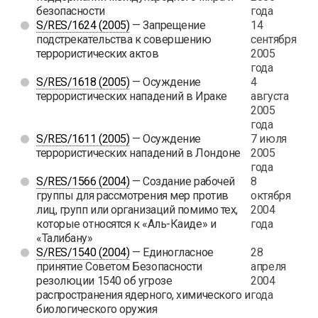
безопасности
года
S/RES/1624 (2005)
— Запрещение
14
подстрекательства к совершению
сентября
террористических актов
2005
года
S/RES/1618 (2005)
— Осуждение
4
террористических нападений в Ираке
августа
2005
года
S/RES/1611 (2005)
— Осуждение
7 июля
террористических нападений в Лондоне
2005
года
S/RES/1566 (2004)
— Создание рабочей
8
группы для рассмотрения мер против
октября
лиц, групп или организаций помимо тех,
2004
которые относятся к «Аль-Каиде» и
года
«Талибану»
S/RES/1540 (2004)
— Единогласное
28
принятие Советом Безопасности
апреля
резолюции 1540 об угрозе
2004
распространения ядерного, химического и
года
биологического оружия