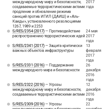
международному миру и безопасности,
2017
создаваемые террористическими актами:
года
продление и обновление режима
санкций против ИГИЛ (ДАИШ) и «Аль-
Каиды», установленного резолюциями
1267, 1989 и 2253
S/RES/2354 (2017)
— Противодействие
24 мая
распространению террористических идей
2017
года
S/RES/2341 (2017)
— Защита критически
13
важных объектов инфраструктуры
февраля
2017
года
S/RES/2331 (2016)
— Поддержание
26
международного мира и безопасности
декабря
2016
года
S/RES/2322 (2016)
— Угрозы
12
международному миру и безопасности,
декабря
создаваемые террористическими актами
2016
года
S/RES/2309 (2016)
— Угрозы
22
международному миру и безопасности,
сентября