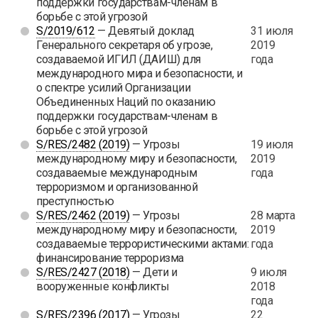
поддержки государствам-членам в
борьбе с этой угрозой
S/2019/612
— Девятый доклад
31 июля
Генерального секретаря об угрозе,
2019
создаваемой ИГИЛ (ДАИШ) для
года
международного мира и безопасности, и
о спектре усилий Организации
Объединенных Наций по оказанию
поддержки государствам-членам в
борьбе с этой угрозой
S/RES/2482 (2019)
— Угрозы
19 июля
международному миру и безопасности,
2019
создаваемые международным
года
терроризмом и организованной
преступностью
S/RES/2462 (2019)
— Угрозы
28 марта
международному миру и безопасности,
2019
создаваемые террористическими актами:
года
финансирование терроризма
S/RES/2427 (2018)
— Дети и
9 июля
вооруженные конфликты
2018
года
S/RES/2396 (2017)
— Угрозы
22