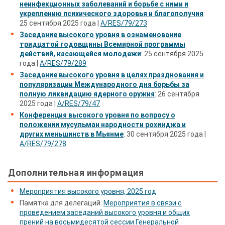
неинфекционных заболеваний и борьбе с ними и
укреплению психического здоровья и благополучия
:
25 сентября 2025 года |
A/RES/79/273
Заседание высокого уровня в ознаменование
тридцатой годовщины Всемирной программы
действий, касающейся молодежи
: 25 сентября 2025
года |
A/RES/79/289
Заседание высокого уровня в целях празднования и
популяризации Международного дня борьбы за
полную ликвидацию ядерного оружия
: 26 сентября
2025 года |
A/RES/79/47
Конференция высокого уровня по вопросу о
положении мусульман народности рохинджа и
других меньшинств в Мьянме
: 30 сентября 2025 года |
A/RES/79/278
Дополнительная информация
Мероприятия высокого уровня, 2025 год
Памятка для делегаций:
Мероприятия в связи с
проведением заседаний высокого уровня и общих
прений на восьмидесятой сессии Генеральной