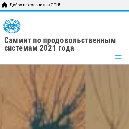
Добро пожаловать в ООН!
Skip
to
main
content
Саммит по продовольственным
системам 2021 года
Togg