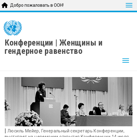
Tog
Добро пожаловать в ООН!
Skip
to
main
content
Конференции | Женщины и
гендерное равенство
Togg
Люсиль Мейер, Генеральный секретарь Конференции,
выступает на церемонии открытия Конференции 14 июля