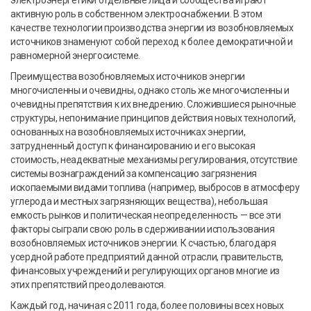
активную роль в собственном электроснабжении. В этом
качестве технологии производства энергии из возобновляемых
источников знаменуют собой переход к более демократичной и
равномерной энергосистеме.
Преимущества возобновляемых источников энергии
многочисленны и очевидны, однако столь же многочисленны и
очевидны препятствия к их внедрению. Сложившиеся рыночные
структуры, непонимание принципов действия новых технологий,
основанных на возобновляемых источниках энергии,
затрудненный доступ к финансированию и его высокая
стоимость, неадекватные механизмы регулирования, отсутствие
системы вознаграждений за компенсацию загрязнения
ископаемыми видами топлива (например, выбросов в атмосферу
углерода и местных загрязняющих вещества), небольшая
емкость рынков и политическая неопределенность — все эти
факторы сыграли свою роль в сдерживании использования
возобновляемых источников энергии. К счастью, благодаря
усердной работе предприятий данной отрасли, правительств,
финансовых учреждений и регулирующих органов многие из
этих препятствий преодолеваются.
Каждый год, начиная с 2011 года, более половины всех новых