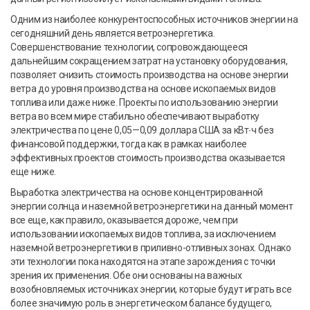
Одним из наиболее конкурентоспособных источников энергии на
сегодняшний день является ветроэнергетика.
Совершенствование технологии, сопровождающееся
дальнейшим сокращением затрат на установку оборудования,
позволяет снизить стоимость производства на основе энергии
ветра до уровня производства на основе ископаемых видов
топлива или даже ниже. Проекты по использованию энергии
ветра во всем мире стабильно обеспечивают выработку
электричества по цене 0,05—0,09 доллара США за кВт∙ч без
финансовой поддержки, тогда как в рамках наиболее
эффективных проектов стоимость производства оказывается
еще ниже.
Выработка электричества на основе концентрированной
энергии солнца и наземной ветроэнергетики на данный момент
все еще, как правило, оказывается дороже, чем при
использовании ископаемых видов топлива, за исключением
наземной ветроэнергетики в приливно-отливных зонах. Однако
эти технологии пока находятся на этапе зарождения с точки
зрения их применения. Обе они основаны на важных
возобновляемых источниках энергии, которые будут играть все
более значимую роль в энергетическом балансе будущего,