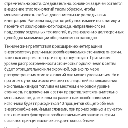
стремительно расти. Следовательно, основной задачей остается
внедрение этих технологий таким образом, чтобы
минимизировать любые дополнительные расходы на их
интеграцию. Рано или поздно потребуется изменить политику и
перейти от изолированного подхода, направленного на
поддержку отдельных технологий, к установлению долгосрочных
целей для минимизации общесистемных расходов.
Технические препятствия к расширению интеграции в
энергосистему различных возобновляемых источников энергии,
таких как энергия солнца и ветра, отсутствуют. При низком
уровне распространенности стоимость подключения к сетям
будет отрицательной или скромной, однако по мере
распространения этих технологий она может увеличиться. Но и
при этом с учетом экологических последствий использования
ископаемых видов топлива на местном и мировом уровне
стоимость подключения к сетям представляется значительно
меньшим злом, даже если на различные возобновляемые
источники будет приходиться 40 процентов общего объема
энергоснабжения. Иными словами, при прочих равных и с учетом
всех внешних факторов возобновляемые источники энергии
остаются принципиально конкурентоспособными.