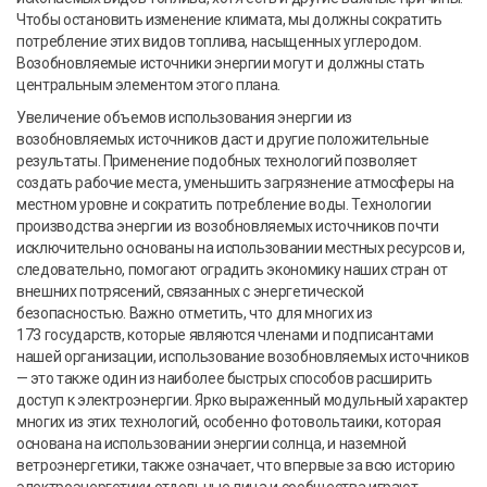
Чтобы остановить изменение климата, мы должны сократить
потребление этих видов топлива, насыщенных углеродом.
Возобновляемые источники энергии могут и должны стать
центральным элементом этого плана.
Увеличение объемов использования энергии из
возобновляемых источников даст и другие положительные
результаты. Применение подобных технологий позволяет
создать рабочие места, уменьшить загрязнение атмосферы на
местном уровне и сократить потребление воды. Технологии
производства энергии из возобновляемых источников почти
исключительно основаны на использовании местных ресурсов и,
следовательно, помогают оградить экономику наших стран от
внешних потрясений, связанных с энергетической
безопасностью. Важно отметить, что для многих из
173 государств, которые являются членами и подписантами
нашей организации, использование возобновляемых источников
— это также один из наиболее быстрых способов расширить
доступ к электроэнергии. Ярко выраженный модульный характер
многих из этих технологий, особенно фотовольтаики, которая
основана на использовании энергии солнца, и наземной
ветроэнергетики, также означает, что впервые за всю историю
электроэнергетики отдельные лица и сообщества играют