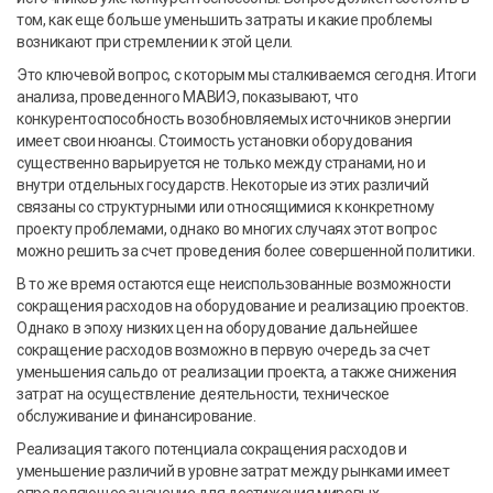
том, как еще больше уменьшить затраты и какие проблемы
возникают при стремлении к этой цели.
Это ключевой вопрос, с которым мы сталкиваемся сегодня. Итоги
анализа, проведенного МАВИЭ, показывают, что
конкурентоспособность возобновляемых источников энергии
имеет свои нюансы. Стоимость установки оборудования
существенно варьируется не только между странами, но и
внутри отдельных государств. Некоторые из этих различий
связаны со структурными или относящимися к конкретному
проекту проблемами, однако во многих случаях этот вопрос
можно решить за счет проведения более совершенной политики.
В то же время остаются еще неиспользованные возможности
сокращения расходов на оборудование и реализацию проектов.
Однако в эпоху низких цен на оборудование дальнейшее
сокращение расходов возможно в первую очередь за счет
уменьшения сальдо от реализации проекта, а также снижения
затрат на осуществление деятельности, техническое
обслуживание и финансирование.
Реализация такого потенциала сокращения расходов и
уменьшение различий в уровне затрат между рынками имеет
определяющее значение для достижения мировых