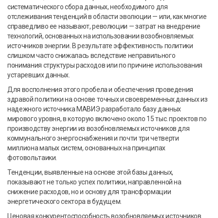
систематического сбора данных, необходимого для
отслеживания тенденций в области эволюции — или, как многие
справедливо ее называют, революции — затрат на внедрение
технологий, основанных на использовании возобновляемых
источников энергии. В результате эффективность политики
слишком часто снижалась вследствие неправильного
понимания структуры расходов или по причине использования
устаревших данных.
Для восполнения этого пробела и обеспечения проведения
здравой политики на основе точных и своевременных данных из
надежного источника МАВИЭ разработало базу данных
мирового уровня, в которую включено около 15 тыс. проектов по
производству энергии из возобновляемых источников для
коммунального энергоснабжения и почти три четверти
миллиона малых систем, основанных на принципах
фотовольтаики.
Тенденции, выявленные на основе этой базы данных,
показывают не только успех политики, направленной на
снижение расходов, но и основу для трансформации
энергетического сектора в будущем.
Ценовая конкурентоспособность возобновляемых источников