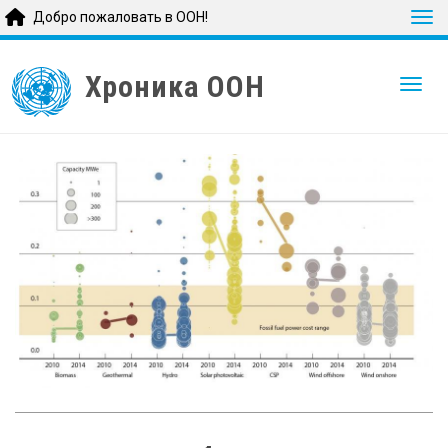
Tog
Добро пожаловать в ООН!
Skip
to
Хроникa ООН
Togg
main
content