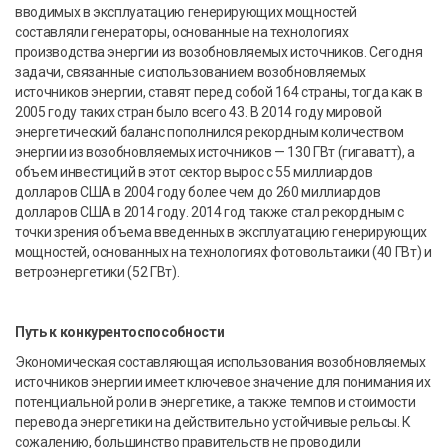
вводимых в эксплуатацию генерирующих мощностей
составляли генераторы, основанные на технологиях
производства энергии из возобновляемых источников. Сегодня
задачи, связанные с использованием возобновляемых
источников энергии, ставят перед собой 164 страны, тогда как в
2005 году таких стран было всего 43. В 2014 году мировой
энергетический баланс пополнился рекордным количеством
энергии из возобновляемых источников — 130 ГВт (гигаватт), а
объем инвестиций в этот сектор вырос с 55 миллиардов
долларов США в 2004 году более чем до 260 миллиардов
долларов США в 2014 году. 2014 год также стал рекордным с
точки зрения объема введенных в эксплуатацию генерирующих
мощностей, основанных на технологиях фотовольтаики (40 ГВт) и
ветроэнергетики (52 ГВт).
Путь к конкурентоспособности
Экономическая составляющая использования возобновляемых
источников энергии имеет ключевое значение для понимания их
потенциальной роли в энергетике, а также темпов и стоимости
перевода энергетики на действительно устойчивые рельсы. К
сожалению, большинство правительств не проводили