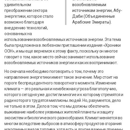
удивительном
возобновляемым
преображении сектора
источникам энергии, Абу-
энергетики, которое стало
Даби (Объединенные
возможно благодаря
Арабские Эмираты).
внедрению технологий,
основанных на
использовании возобновляемых источников энергии. Эта тема
была предложена в любезном приглашении издания «Хроники
ООН», и мы еще вернемся к этому факту, поскольку он многое
говорит о том, какое место сейчас занимает использование
возобновляемых источников энергии и как их воспринимают.
Но сначала необходимо поговорить о том, почему это
направление энергетики имеет такое значение. Мир стоит на
пороге беспрецедентного поворотного момента. Изменение
климата — это реальная и неизбежная угроза благополучию,
которого сегодня уже достигли многие и к которому стремятся и
ради которого трудятся миллионы людей. Но, разумеется, дело
не только в этом. Дело в том, что мы должны обеспечить
выживание наиболее уязвимых жителей планеты и защиту
экосистем и биологического разнообразия. Климат меняется во
многом вследствие выбросов в атмосферу продуктов сгорания
ископаемых видов топлива, хотя есть и другие важные причины.