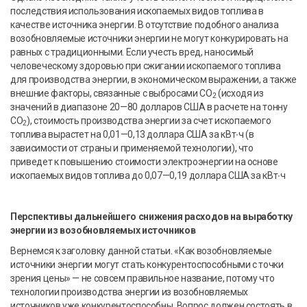
последствия использования ископаемых видов топлива в
качестве источника энергии. В отсутствие подобного анализа
возобновляемые источники энергии не могут конкурировать на
равных с традиционными. Если учесть вред, наносимый
человеческому здоровью при сжигании ископаемого топлива
для производства энергии, в экономическом выражении, а также
внешние факторы, связанные с выбросами CO
(исходя из
2
значений в диапазоне 20—80 долларов США в расчете на тонну
CO
), стоимость производства энергии за счет ископаемого
2
топлива вырастет на 0,01—0,13 доллара США за кВт∙ч (в
зависимости от страны и применяемой технологии), что
приведет к повышению стоимости электроэнергии на основе
ископаемых видов топлива до 0,07—0,19 доллара США за кВт∙ч
Перспективы дальнейшего снижения расходов на выработку
энергии из возобновляемых источников
Вернемся к заголовку данной статьи. «Как возобновляемые
источники энергии могут стать конкурентоспособными с точки
зрения цены» — не совсем правильное название, потому что
технологии производства энергии из возобновляемых
источников уже конкурентоспособны. Вопрос должен состоять в