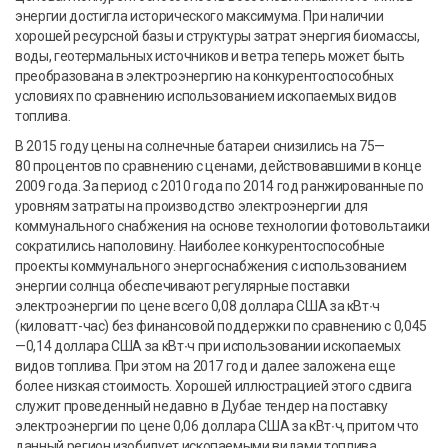
энергии достигла исторического максимума. При наличии
хорошей ресурсной базы и структуры затрат энергия биомассы,
воды, геотермальных источников и ветра теперь может быть
преобразована в электроэнергию на конкурентоспособных
условиях по сравнению использованием ископаемых видов
топлива.
В 2015 году цены на солнечные батареи снизились на 75—
80 процентов по сравнению с ценами, действовавшими в конце
2009 года. За период с 2010 года по 2014 год ранжированные по
уровням затраты на производство электроэнергии для
коммунального снабжения на основе технологии фотовольтаики
сократились наполовину. Наиболее конкурентоспособные
проекты коммунального энергоснабжения с использованием
энергии солнца обеспечивают регулярные поставки
электроэнергии по цене всего 0,08 доллара США за кВт∙ч
(киловатт-час) без финансовой поддержки по сравнению с 0,045
—0,14 доллара США за кВт∙ч при использовании ископаемых
видов топлива. При этом на 2017 год и далее заложена еще
более низкая стоимость. Хорошей иллюстрацией этого сдвига
служит проведенный недавно в Дубае тендер на поставку
электроэнергии по цене 0,06 доллара США за кВт∙ч, притом что
данный регион изобилует ископаемыми видами топлива.