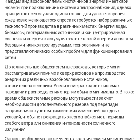
Каждый вид возобновляемых источников энергии имеет свои
нюансы при подключении к системе электроснабжения, однако
принцип во всех случаях один и тот же: для удовлетворения
ежедневно меняющегося спроса потребуется набор различных
технологий производства в различных местах. Энергия воды,
биомассы, геотермальных источников и концентрированная
солнечная энергия в аккумуляторах тепловой энергии являются
базовыми, или контролируемыми, технологиями и не
представляют никаких особых проблем для функционирования
сетей.
Дополнительные общесистемные расходы, которые могут
рассматриваться помимо и сверх расходов на производство
энергии из различных возобновляемых источников,
относительно невелики. Увеличение расходов в системах
передачи и распределения энергии обычно минимально. В то же
время общесистемные расходы могут вырасти за счет
необходимости дополнительного резерва под перепады
напряжения и с учетом циклических изменений погодных
условий, чтобы не прекращать энергоснабжение в периоды
слабого ветра или снижения интенсивности солнечного
излучения.
Однако необходимо также учесть экологические и медицинские