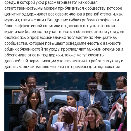
среду, в которой уход рассматривается как общая
ответственность, мы можем приблизиться к обществу, которое
ценит и поддерживает всех своих членов в равной степени, как
мужчин, так и женщин. Внедрение гибких рабочих графиков и
более эффективной политики отцовского отпуска позволит
мужчинам более полно участвовать в обязанностях по уходу, не
беспокоясь о профессиональных последствиях. Инициативы
сообщества, которые повышают осведомленность о важности
общих обязанностей по уходу, прославляют мужчин-опекунов и
обеспечивают сети поддержки, также могут служить
дальнейшей нормализации участия мужчин в работе по уходу и
давать мальчикам положительные примеры для подражания.