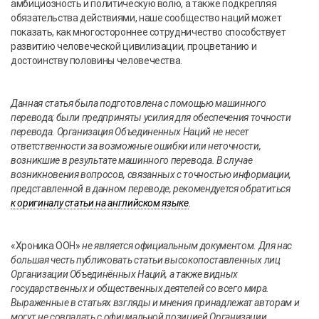
амбициозность и политическую волю, а также подкрепляя
обязательства действиями, наше сообщество наций может
показать, как многостороннее сотрудничество способствует
развитию человеческой цивилизации, процветанию и
достоинству половины человечества.
Данная
статья
была
подготовлена
с
помощью
машинного
перевода
;
были
предприняты
усилия
для
обеспечения
точности
перевода
.
Организация
Объединенных
Наций
не
несет
ответственности
за
возможные
ошибки
или
неточности
,
возникшие
в
результате
машинного
перевода
.
В
случае
возникновения
вопросов
,
связанных
с
точностью
информации
,
представленной
в
данном
переводе
,
рекомендуется
обратиться
к оригиналу статьи на английском языке
.
«Хроника ООН»
не является официальным документом. Для нас
большая честь публиковать статьи высокопоставленных лиц
Организации Объединённых Наций, а также видных
государственных и общественных деятелей со всего мира.
Выраженные в статьях взгляды и мнения принадлежат авторам и
могут не совпадать с официальной позицией Организации