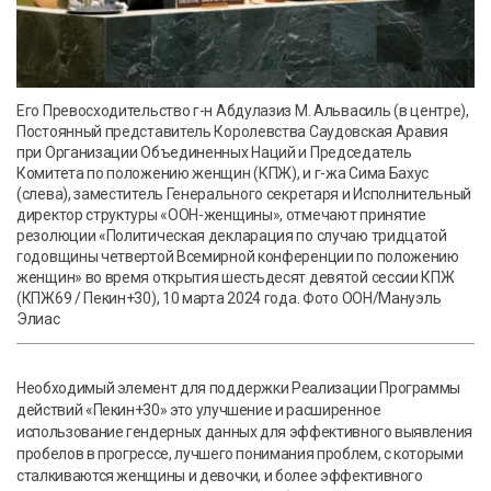
Его Превосходительство г-н Абдулазиз М. Альвасиль (в центре),
Постоянный представитель Королевства Саудовская Аравия
при Организации Объединенных Наций и Председатель
Комитета по положению женщин (КПЖ), и г-жа Сима Бахус
(слева), заместитель Генерального секретаря и Исполнительный
директор структуры «ООН-женщины», отмечают принятие
резолюции «Политическая декларация по случаю тридцатой
годовщины четвертой Всемирной конференции по положению
женщин» во время открытия шестьдесят девятой сессии КПЖ
(КПЖ69 / Пекин+30), 10 марта 2024 года. Фото ООН/Мануэль
Элиас
Необходимый элемент для поддержки Реализации Программы
действий «Пекин+30» это улучшение и расширенное
использование гендерных данных для эффективного выявления
пробелов в прогрессе, лучшего понимания проблем, с которыми
сталкиваются женщины и девочки, и более эффективного