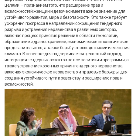
целями — признанием того, что расширение прав и
возможностей женщин и девочек имеет важное значение для
устойчивого развития, мира и безопасности. Это также требует
ускорения прогресса в направлении сокращения гендерного
разрыва и устранения неравенства в различных секторах,
включая процесс принятия решений в области технологий,
образование, здравоохранение, экономическое и политическое
представительство, а также борьбу с последствиями изменения
климата. В повестке дня подчеркивается целостный подход,
интеграция гендерных аспектов во все политики и программы, а
также устранение коренных причин гендерного неравенства,
включая экономическое неравенство и правовые барьеры, для
создания устойчивого пути к равенству и расширению прав и
возможностей.