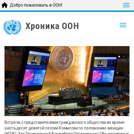
Tog
Добро пожаловать в ООН!
Skip
to
Хроникa ООН
Togg
main
content
Встреча с представителями гражданского общества во время
шестьдесят девятой сессии Комиссии по положению женщин
(КПЖ), Зал Генеральной Ассамблеи Организации Объединенных