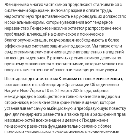
Женщины во многих частях мира продолжают сталкиваться с
системными барьерами, включая разрыв в оплате труда,
недостаточную представленность на руководящих должностях
и социальные нормы, которые увековечивают гендерное
неравенство. Гендерное насилие остается распространенной
проблемой, влияющей на физическое и психическое
благополучие женщин, подчеркивая необходимость в более
эффективных системах защиты и поддержки. Мы также стали
свидетелями увеличения числа целенаправленных нападений
на женщин и девочек. В различных регионах мира девочки по-
прежнему сталкиваются с препятствиями, которые мешают им
получать качественное образование и медицинские услуги.
Шестьдесят
девятая
сессия
Комиссии
по положению женщин
,
состоявшаяся в штаб-квартире Организации Объединенных
Наций в Нью-Йорке с 10 по 21 марта 2025 года, собрала
международное сообщество не только в качестве лидеров и
сторонников, но и в качестве хранителей видения, которое
устанавливает самую амбициозную и преобразующую повестку
дня для гендерного равенства, а также прав и расширения прав
и возможностей всех женщин и девочек. Продвижение
гендерного равенства фундаментально связано с более
широкими социальными, экономическими и экологическими