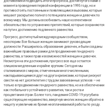
достижения и подводить итоги прогресса, достигнутого нами с
момента проведения первой конференции в 1995 году, но и
противостоять постоянным и появляющимся вызовам, которые
мешают раскрытию полного потенциала женщин и девочек по
всему миру. Мы должны возобновить наше коллективное
обязательство по устранению препятствий, которые сохраняются
на пути к достижению подлинного равенства.
Прогресс, достигнутый международным сообществом,
неоспорим. Все больше женщин занимают руководящие
должности. Расширилось образование девочек, и были созданы
важнейшие правовые рамки для продвижения гендерного
равенства, а также прав и возможностей женщин и девочек.
Несмотря на эти достижения, прогресс все еще остается
слишком медленным и крайне хрупким. Сегодня мы
сталкиваемся с миром, отмеченным многочисленными,
накладывающимися друг на друга кризисами, которые рискуют
свести на нет десятилетия с трудом завоеванных успехов — не
только в продвижении гендерного равенства, но и в обеспечении
как глобального устойчивого развития, так и роста и
процветания стран. Более того, пандемия COVID-19 усугубила
существующее неравенство, ввергнув многих женщин обратно в
нищету и увеличив их бремя неоплачиваемой работы по уходу.