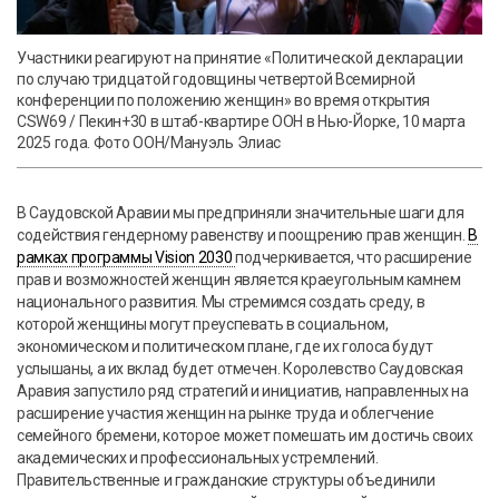
Участники реагируют на принятие «Политической декларации
по случаю тридцатой годовщины четвертой Всемирной
конференции по положению женщин» во время открытия
CSW69 / Пекин+30 в штаб-квартире ООН в Нью-Йорке, 10 марта
2025 года. Фото ООН/Мануэль Элиас
В Саудовской Аравии мы предприняли значительные шаги для
содействия гендерному равенству и поощрению прав женщин.
В
рамках программы Vision 2030
подчеркивается, что расширение
прав и возможностей женщин является краеугольным камнем
национального развития. Мы стремимся создать среду, в
которой женщины могут преуспевать в социальном,
экономическом и политическом плане, где их голоса будут
услышаны, а их вклад будет отмечен. Королевство Саудовская
Аравия запустило ряд стратегий и инициатив, направленных на
расширение участия женщин на рынке труда и облегчение
семейного бремени, которое может помешать им достичь своих
академических и профессиональных устремлений.
Правительственные и гражданские структуры объединили