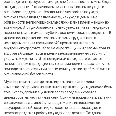
распределения ресурсов там, где они больше всего нужны. Сюда
входят данные об оплачиваемом и неоплачиваемом уходе и
экономике поддержки. Неоплачиваемая работа по уходу,
включая такие виды деятельности, как уход и домашние
обязанности, непропорционально ложится на плечи женщин во
всем мире. Этот дисбаланс не только увековечивает гендерное
неравенство, но и имеет глубокие экономические последствия. В
денежном выражении неоплачиваемый труд женщин в
некоторых странах превышает 40 процентов валового
внутреннего продукта. Во всем мире женщины и девочки тратят
в 2,5 раза больше часов в день на неоплачиваемую работу по
уходу, чем мужчины. Этот невидимый вклад часто остается
непризнанным в традиционных экономических показателях, что
приводит к значительным различиям в участии в рабочей силе и
экономической безопасности.
Мужчины и мальчики должны играть важнейшие роли в
качестве поборников и защитников прав женщин и девочек, будь
то в школах, организациях или залах заседаний советов
директоров, на местах или в сети. Одним из важных направлений
союзничества должно быть продвижение инновационной
государственной политики, которая признает, сокращает и
перераспределяет работу по уходу и поддержке. Создавая