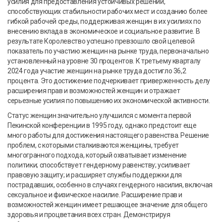
усилия для предоставления устойчивых решений,
способствующих стабильности рабочих мест и созданию более
гибкой рабочей среды, поддерживая женщин в их усилиях по
внесению вклада в экономическое и социальное развитие. В
результате Королевство успешно превзошло свой целевой
показатель по участию женщин на рынке труда, первоначально
установленный на уровне 30 процентов. К третьему кварталу
2024 года участие женщин на рынке труда достигло 36,2
процента. Это достижение подчеркивает приверженность делу
расширения прав и возможностей женщин и отражает
серьезные усилия по повышению их экономической активности.
Статус женщин значительно улучшился с момента первой
Пекинской конференции в 1995 году, однако предстоит еще
много работы для достижения настоящего равенства. Решение
проблем, с которыми сталкиваются женщины, требует
многогранного подхода, который охватывает изменение
политики; способствует гендерному равенству; усиливает
правовую защиту; и расширяет службы поддержки для
пострадавших, особенно в случаях гендерного насилия, включая
сексуальное и физическое насилие. Расширение прав и
возможностей женщин имеет решающее значение для общего
здоровья и процветания всех стран. Демонстрируя