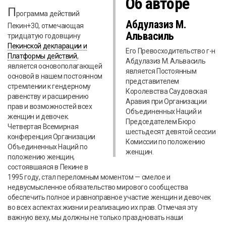
Об авторе
П
рограмма действий
Абдулазиз М.
Пекин+30, отмечающая
Альвасиль
тридцатую годовщину
Пекинской декларации и
Его Превосходительство г-н
Платформы действий
,
Абдулазиз М. Альвасиль
является основополагающей
является Постоянным
основой в нашем постоянном
представителем
стремлении к гендерному
Королевства Саудовская
равенству и расширению
Аравия при Организации
прав и возможностей всех
Объединенных Наций и
женщин и девочек.
Председателем Бюро
Четвертая Всемирная
шестьдесят девятой сессии
конференция Организации
Комиссии по положению
Объединенных Наций по
женщин.
положению женщин,
состоявшаяся в Пекине в
1995 году, стал переломным моментом — смелое и
недвусмысленное обязательство мирового сообщества
обеспечить полное и равноправное участие женщин и девочек
во всех аспектах жизни и реализацию их прав. Отмечая эту
важную веху, мы должны не только праздновать наши