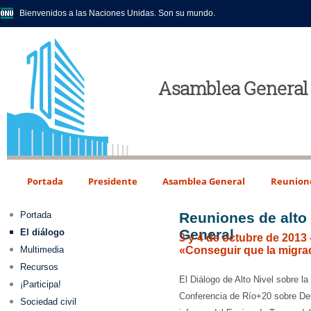
Bienvenidos a las Naciones Unidas. Son su mundo.
Asamblea General 
Portada
Presidente
Asamblea General
Reunion
Reuniones de alto 
Portada
General
El diálogo
3 y 4 de octubre de 2013 
Multimedia
«Conseguir que la migra
Recursos
El Diálogo de Alto Nivel sobre la
¡Participa!
Conferencia de Río+20 sobre Des
Sociedad civil