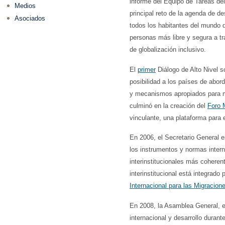
informe del Equipo de Tareas de
Medios
principal reto de la agenda de de
Asociados
todos los habitantes del mundo d
personas más libre y segura a tr
de globalización inclusivo.
El
primer
Diálogo de Alto Nivel so
posibilidad a los países de abor
y mecanismos apropiados para ma
culminó en la creación del
Foro 
vinculante, una plataforma para e
En 2006, el Secretario General e
los instrumentos y normas intern
interinstitucionales más cohere
interinstitucional está integrad
Internacional para las Migracion
En 2008, la Asamblea General, 
internacional y desarrollo dura