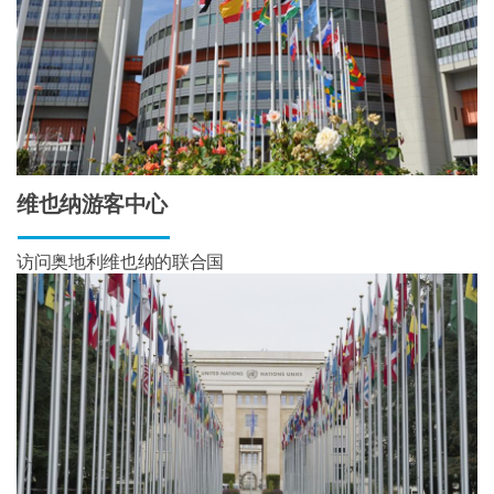
维也纳游客中心
访问奥地利维也纳的联合国