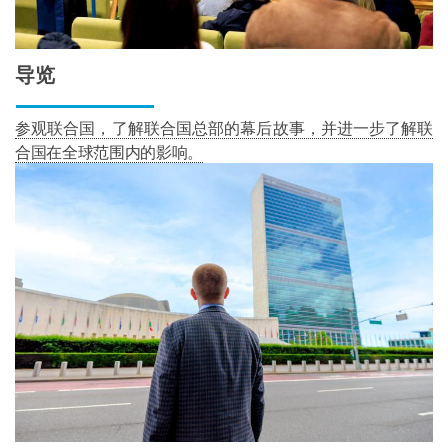
导览
参观联合国，了解联合国总部的幕后故事，并进一步了解联
合国在全球范围内的影响。