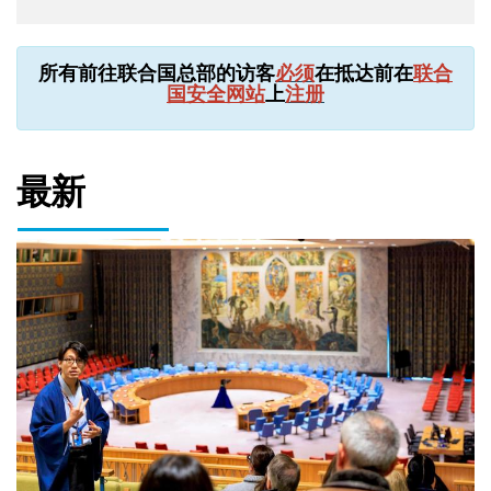
所有前往联合国总部的访客
必须
在抵达前在
联合
国安全网站
上
注册
最新