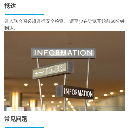
抵达
进入联合国必须进行安全检查。 请至少在导览开始前60分钟
到达。
常见问题