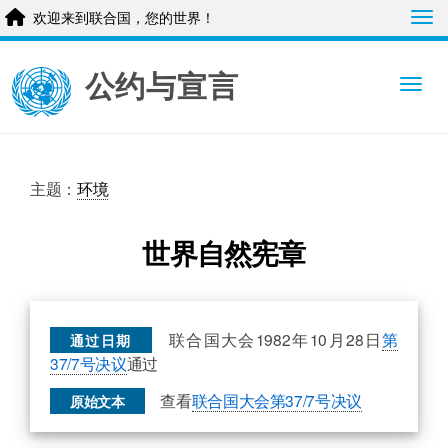
Tog
欢迎来到联合国，您的世界！
Skip
to
公约与宣言
main
Togg
content
主题：
环境
世界自然宪章
联合国大会1982年10月28日
第
通过日期
37/7号决议
通过
查看
联合国大会第37/7号决议
原始文本