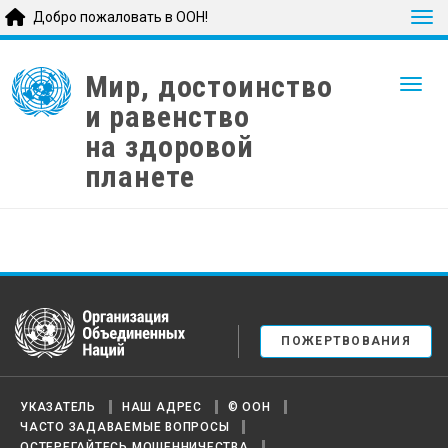
Tog
Добро пожаловать в ООН!
Skip
to
Мир, достоинство
Togg
main
и равенство
content
на здоровой
планете
United Nations
ПОЖЕРТВОВАНИЯ
УКАЗАТЕЛЬ
НАШ АДРЕС
© ООН
ЧАСТО ЗАДАВАЕМЫЕ ВОПРОСЫ
ОСТЕРЕГАЙТЕСЬ МОШЕННИЧЕСТВА