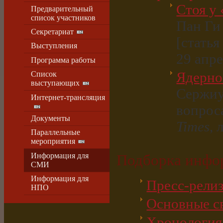
Стоя у
Предварительный
список участников
Пан Ги
Секретариат
[статья 
Выступления
29 апре
Программа работы
Ядерно
Список
выступающих
Сержиу
Интернет-трансляция
вопрос
Документы
Times
, 
Параллельные
мероприятия
Информация для
Подборка инфо
СМИ
Информация для
Пресс-рели
НПО
Основные с
Хронология