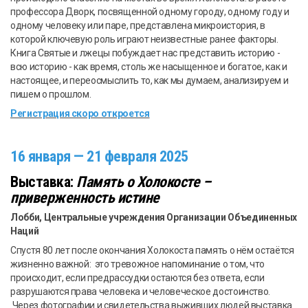
профессора Дворк, посвященной одному городу, одному году и
одному человеку или паре, представлена микроистория, в
которой ключевую роль играют неизвестные ранее факторы.
Книга Святые и лжецы побуждает нас представить историю -
всю историю - как время, столь же насыщенное и богатое, как и
настоящее, и переосмыслить то, как мы думаем, анализируем и
пишем о прошлом.
Регистрация скоро откроется
16 января — 21 февраля 2025
Выставка:
Память о Холокосте –
приверженность истине
Лобби, Центральные учреждения Организации Объединенных
Наций
Спустя 80 лет после окончания Холокоста память о нём остаётся
жизненно важной: это тревожное напоминание о том, что
происходит, если предрассудки остаются без ответа, если
разрушаются права человека и человеческое достоинство.
Через фотографии и свидетельства выживших людей выставка