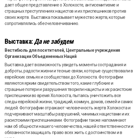
дает общее представление о Холокосте, антисемитизме и
страшных преступлениях нацистов и их приспешников против
своих жертв. Выставка показывает мужество жертв, которые
сопротивлялись обесчеловечиванию.
Выставка:
Да не забудем
Вестибюль для посетителей, Центральные учреждения
Организации Объединенных Наций
Выставка дает возможность увидеть моменты сострадания и
доброты, радости жизни и тесные связи, которые существовали в
еврейских семьях и сообществах до Холокоста. Фотографии
являются ярким свидетельством того, какие глубокие и
страшные потери и разрушения творили нацисты и их расистские
приспешники во время Холокоста, пытаясь уничтожить все
следы еврейской жизни, традиций, коммун, домов, семей и самих
людей. Фотографии отражают человечность жертв Холокоста и
подчеркивают масштабы разрушений, чинимых нацистами и их
расистскими приспешниками. Фотографии также напоминают
нам об общности нашего человечества, нашей ответственности и
обязанности защищать право всех жить с достоинством и в