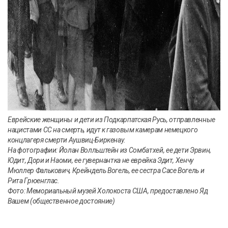
Еврейские женщины и дети из Подкарпатская Русь
, отправленные
нацистами СС на смерть, идут к газовым камерам немецкого
концлагеря смерти Аушвиц-Биркенау.
На фотографии: Йолан Волльштейн из Сомбатхей, ее дети Эрвин,
Юдит, Дори и Наоми, ее гувернантка не еврейка Эдит, Хенчу
Мюллер Фалькович, Крейндель Вогель, ее сестра Сасе Вогель и
Рита Грюенглас.
Фото: Мемориальный музей Холокоста США, предоставлено Яд
Вашем (общественное достояние)