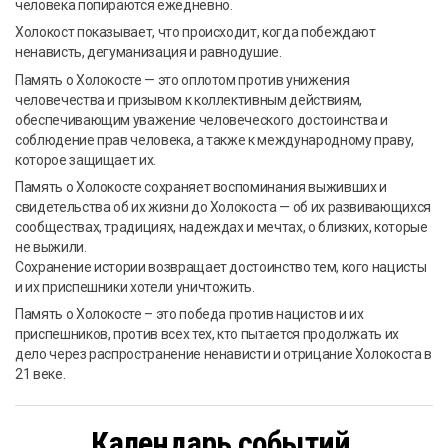
человека попираются ежедневно.
Холокост показывает, что происходит, когда побеждают
ненависть, дегуманизация и равнодушие.
Память о Холокосте — это оплотом против унижения
человечества и призывом к коллективным действиям,
обеспечивающим уважение человеческого достоинства и
соблюдение прав человека, а также к международному праву,
которое защищает их.
Память о Холокосте сохраняет воспоминания выживших и
свидетельства об их жизни до Холокоста — об их развивающихся
сообществах, традициях, надеждах и мечтах, о близких, которые
не выжили.
Сохранение истории возвращает достоинство тем, кого нацисты
и их приспешники хотели уничтожить.
Память о Холокосте – это победа против нацистов и их
приспешников, против всех тех, кто пытается продолжать их
дело через распространение ненависти и отрицание Холокоста в
21 веке.
Календарь событий