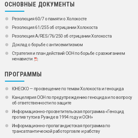
ОСНОВНЫЕ ДОКУМЕНТЫ
Резолюция 60/7 о памяти о Холокосте
Резолюция 61/255 об отрицании Холокоста
Резолюция A/RES/76/250 об отрицании Холокоста
Доклад о борьбе с антисемитизмом
Стратегия и план действий ООН по борьбе с разжиганием
ненависти
ПРОГРАММЫ
ЮНЕСКО — просвещение по темам Холокоста и геноцида
Канцелярия ООН по предупреждению геноцида и по вопросу
об ответственности по защите
Информационно-просветительская программа «Геноцид
против тутси в Руанде в 1994 году и ООН»
Информационно-пропагандистская программа по
трансатлантической работорговле и рабству