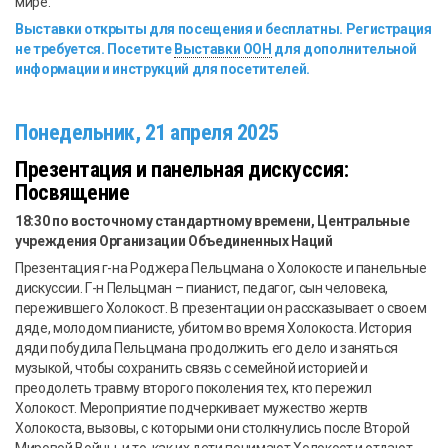
мире.
Выставки открыты для посещения и бесплатны. Регистрация
не требуется. Посетите
Выставки ООН
для дополнительной
информации и инструкций для посетителей.
Понедельник, 21 апреля 2025
Презентация и панельная дискуссия:
Посвящение
18:30 по восточному стандартному времени, Центральные
учреждения Организации Объединенных Наций
Презентация г-на Роджера Пельцмана о Холокосте и панельные
дискуссии. Г-н Пельцман – пианист, педагог, сын человека,
пережившего Холокост. В презентации он рассказывает о своем
дяде, молодом пианисте, убитом во время Холокоста. История
дяди побудила Пельцмана продолжить его дело и заняться
музыкой, чтобы сохранить связь с семейной историей и
преодолеть травму второго поколения тех, кто пережил
Холокост. Мероприятие подчеркивает мужество жертв
Холокоста, вызовы, с которыми они столкнулись после Второй