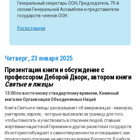
Генеральный секретарь ООН, Председатель 79-й
сессии Генеральной Ассамблеи и представители
государств-членов ООН.
Регистрация
Четверг, 23 января 2025
Презентация книги и обсуждение с
профессором Деборой Дворк, автором книги
Святые и лжецы
13:00 по восточному стандартному времени, Книжный
магазин Организации Объединенных Наций
Книга
Святые и лжецы
рассказывает об американцах - квакерах,
унитариях, евреях, - которые выезжали за границу для того,
чтобы помогать и участвовать в спасении людей, ставших
жертвами нацистской Германии и других расистских государств.
Их история побуждает к самоотверженности и показывает, как
происходило спасение на местах во время Холокоста. В работе