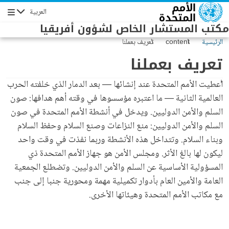
Skip to main conten
العربية
Navigation
مكتب المستشار الخاص لشؤون أفريقيا
الرئيسية
content
تعريف بعملنا
تعريف بعملنا
أُعطيت الأمم المتحدة عند إنشائها — بعد الدمار الذي خلفته الحرب
العالمية الثانية — ما اعتبره مؤسسوها في وقته أهم هدافها: صون
السلم والأمن الدوليين. ويدخل في أنشطة الأمم المتحدة في صون
السلم والأمن الدوليين: منع النزاعات وصنع السلام وحفظ السلام
وبناء السلام. وتتداخل هذه الأنشطة وربما نفذت في وقت واحد
ليكون لها بالغ الأثر. ومجلس الأمن هو جهاز الأمم المتحدة ذي
المسؤولية الأساسية عن السلم والأمن الدوليين. وتضطلع الجمعية
العامة والأمين العام بأدوار تكميلية مهمة ومحورية جنبا إلى جنب
مع مكاتب الأمم المتحدة وهيئاتها الأخرى.